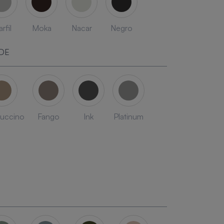
rfil
Moka
Nacar
Negro
DE
uccino
Fango
Ink
Platinum