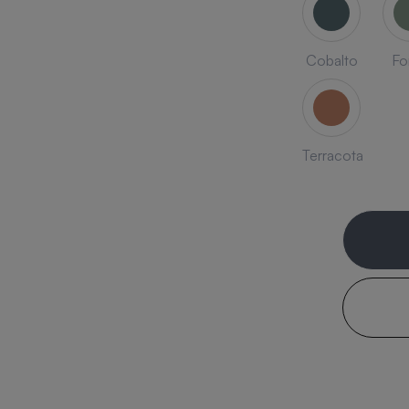
Cobalto
Fo
Terracota