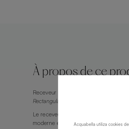
À propos de ce pro
Receveur de douche
Alma Slate Slate 
Rectangulaire 180 X 80
Le receveur de douche Alma Slate allie
moderne et attrait intemporel. Alma Sl
Acquabella utiliza cookies de