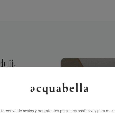
duit
Lava
 style
ate conserve
 terceros, de sesión y persistentes para fines analíticos y para most