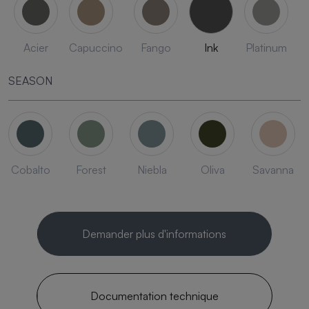
Acier
Capuccino
Fango
Ink
Platinum
SEASON
Cobalto
Forest
Niebla
Oliva
Savanna
Demander plus d'informations
Documentation technique