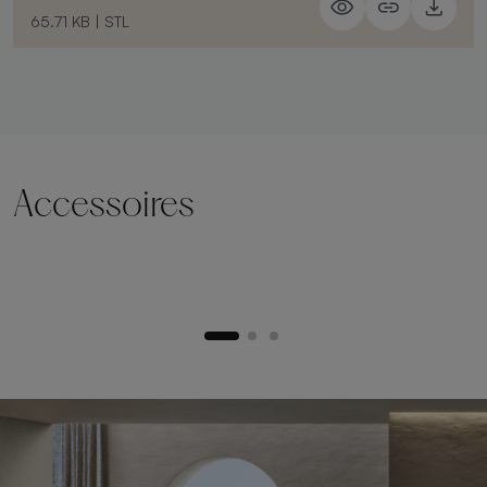
65.71 KB
|
STL
Accessoires
Socle de levage