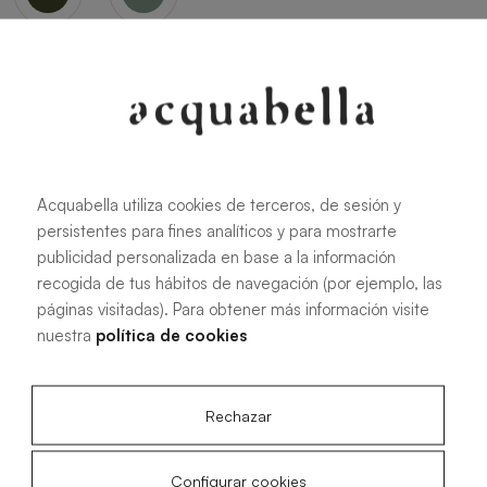
Oliva
Forest
Acquabella utiliza cookies de terceros, de sesión y
persistentes para fines analíticos y para mostrarte
Toutes les dimensions
publicidad personalizada en base a la información
recogida de tus hábitos de navegación (por ejemplo, las
páginas visitadas). Para obtener más información visite
100 X 70 cm
200 X 70 cm
nuestra
política de cookies
120 X 70 cm
100 X 80 cm
140 X 70 cm
120 X 80 cm
Rechazar
160 X 70 cm
140 X 80 cm
180 X 70 cm
160 X 80 cm
Configurar cookies