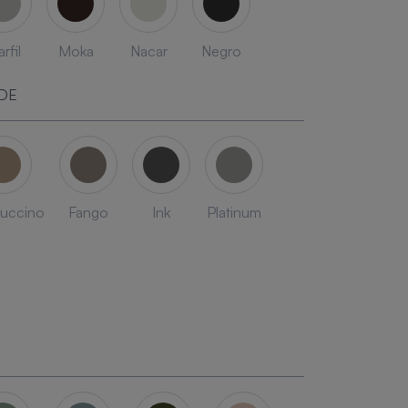
rfil
Moka
Nacar
Negro
DE
uccino
Fango
Ink
Platinum