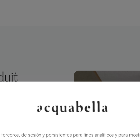
duit
 Crema
 style
ate conserve
 terceros, de sesión y persistentes para fines analíticos y para most