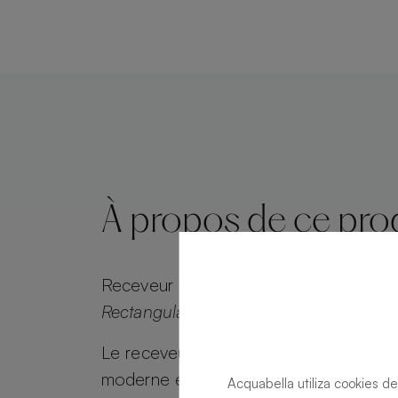
À propos de ce pro
Receveur de douche
Alma Slate Slate
Rectangulaire 120 X 80
Le receveur de douche Alma Slate allie
moderne et attrait intemporel. Alma Sl
Acquabella utiliza cookies de