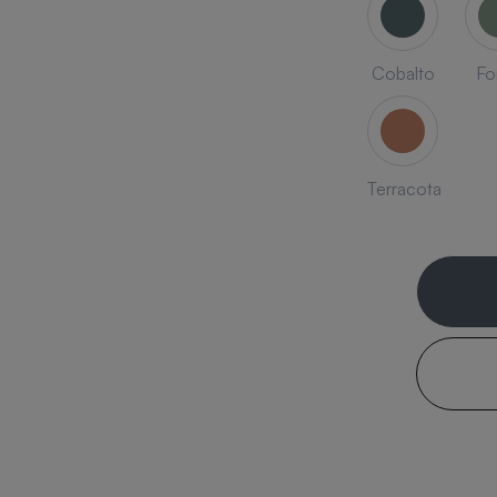
Cobalto
Fo
Terracota