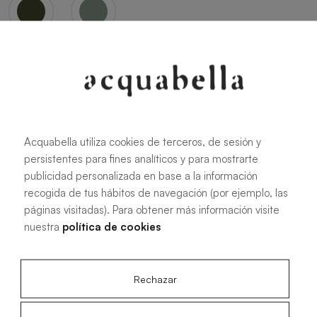
Oliva
Forest
Acquabella utiliza cookies de terceros, de sesión y
persistentes para fines analíticos y para mostrarte
Toutes les dimensions
publicidad personalizada en base a la información
recogida de tus hábitos de navegación (por ejemplo, las
páginas visitadas). Para obtener más información visite
100 X 70 cm
200 X 70 cm
nuestra
política de cookies
120 X 70 cm
100 X 80 cm
140 X 70 cm
120 X 80 cm
Rechazar
160 X 70 cm
140 X 80 cm
180 X 70 cm
160 X 80 cm