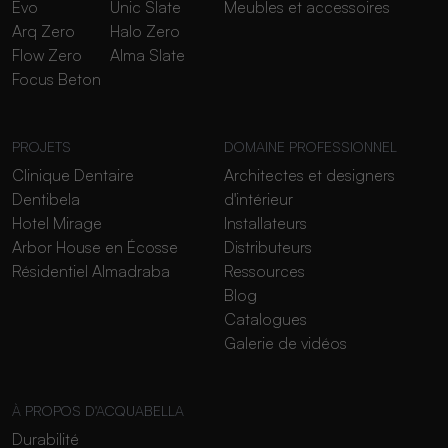
Evo
Unic Slate
Meubles et accessoires
Arq Zero
Halo Zero
Flow Zero
Alma Slate
Focus Beton
PROJETS
DOMAINE PROFESSIONNEL
Clinique Dentaire
Architectes et designers
Dentibela
d'intérieur
Hotel Mirage
Installateurs
Arbor House en Écosse
Distributeurs
Résidentiel Almadraba
Ressources
Blog
Catalogues
Galerie de vidéos
À PROPOS D'ACQUABELLA
Durabilité