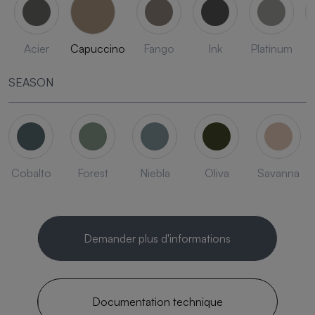
Acier
Capuccino
Fango
Ink
Platinum
SEASON
Cobalto
Forest
Niebla
Oliva
Savanna
Demander plus d'informations
Documentation technique