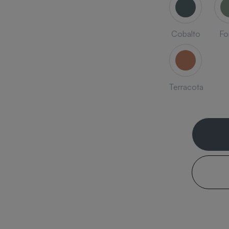
Cobalto
Fo
Terracota