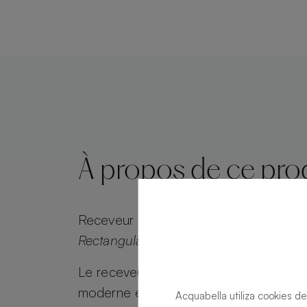
À propos de ce pro
Receveur de douche
Alma Slate Slate 
Rectangulaire 140 X 100
Le receveur de douche Alma Slate allie
moderne et attrait intemporel. Alma Sl
Acquabella utiliza cookies de