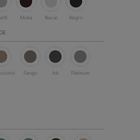
rfil
Moka
Nacar
Negro
DE
uccino
Fango
Ink
Platinum