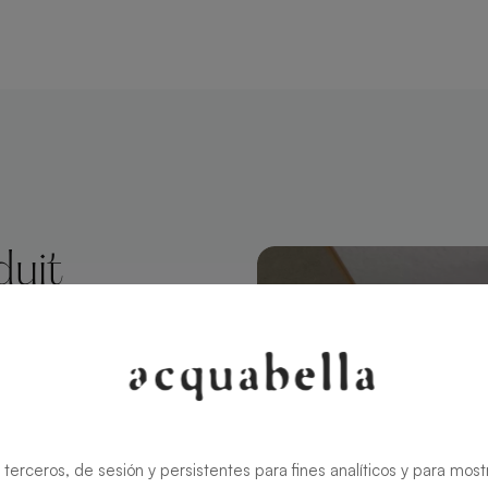
duit
Beige
 style
ate conserve
 terceros, de sesión y persistentes para fines analíticos y para most