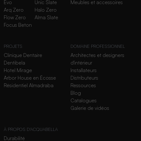
Evo
Unic Slate
Meubles et accessoires
Arq Zero
Halo Zero
Flow Zero
Alma Slate
Focus Beton
PROJETS
DOMAINE PROFESSIONNEL
Clinique Dentaire
Architectes et designers
Dentibela
d'intérieur
Hotel Mirage
Installateurs
Arbor House en Écosse
Distributeurs
Résidentiel Almadraba
Ressources
Blog
Catalogues
Galerie de vidéos
À PROPOS D'ACQUABELLA
Durabilité