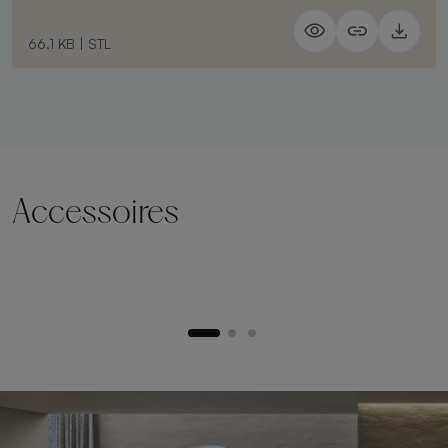
66.1 KB
|
STL
Accessoires
Socle de levage