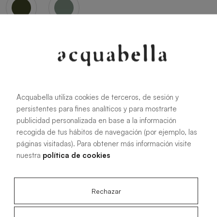
Oliva
Forest
Acquabella utiliza cookies de terceros, de sesión y
persistentes para fines analíticos y para mostrarte
Toutes les dimensions
publicidad personalizada en base a la información
recogida de tus hábitos de navegación (por ejemplo, las
páginas visitadas). Para obtener más información visite
100 X 70 cm
200 X 70 cm
nuestra
política de cookies
120 X 70 cm
100 X 80 cm
140 X 70 cm
120 X 80 cm
Rechazar
160 X 70 cm
140 X 80 cm
180 X 70 cm
160 X 80 cm