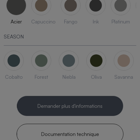
Acier
Capuccino
Fango
Ink
Platinum
SEASON
Cobalto
Forest
Niebla
Oliva
Savanna
Demander plus d'informations
Documentation technique