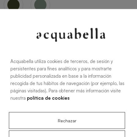
Oliva
Forest
Acquabella utiliza cookies de terceros, de sesión y
persistentes para fines analíticos y para mostrarte
Toutes les dimensions
publicidad personalizada en base a la información
recogida de tus hábitos de navegación (por ejemplo, las
páginas visitadas). Para obtener más información visite
100 X 70 cm
200 X 70 cm
nuestra
política de cookies
120 X 70 cm
100 X 80 cm
140 X 70 cm
120 X 80 cm
Rechazar
160 X 70 cm
140 X 80 cm
180 X 70 cm
160 X 80 cm