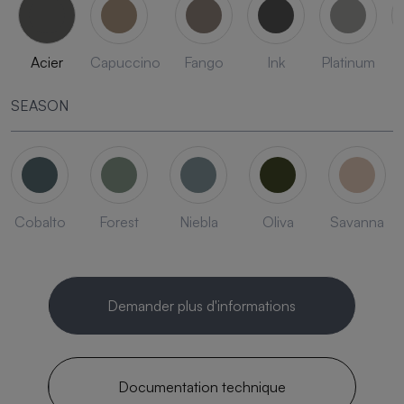
Acier
Capuccino
Fango
Ink
Platinum
SEASON
Cobalto
Forest
Niebla
Oliva
Savanna
Demander plus d'informations
Documentation technique