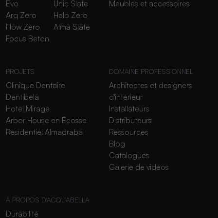
Evo
Unic Slate
Meubles et accessoires
Arq Zero
Halo Zero
Flow Zero
Alma Slate
Focus Beton
PROJETS
DOMAINE PROFESSIONNEL
Clinique Dentaire
Architectes et designers
Dentibela
d'intérieur
Hotel Mirage
Installateurs
Arbor House en Écosse
Distributeurs
Résidentiel Almadraba
Ressources
Blog
Catalogues
Galerie de vidéos
À PROPOS D'ACQUABELLA
Durabilité