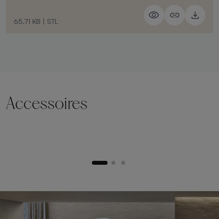
65.71 KB
|
STL
Accessoires
Socle de levage