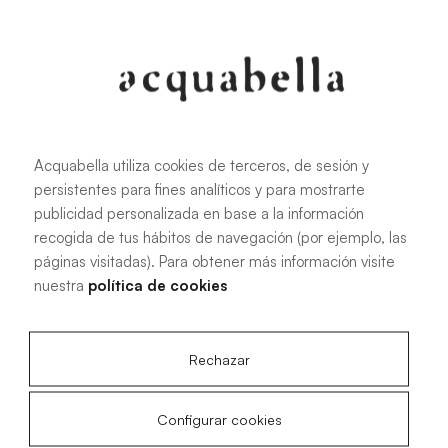
107.6 KB
|
PDF
Acquabella utiliza cookies de terceros, de sesión y
persistentes para fines analíticos y para mostrarte
Manuel d'installation des receveurs
publicidad personalizada en base a la información
de douche Akron®
recogida de tus hábitos de navegación (por ejemplo, las
páginas visitadas). Para obtener más información visite
nuestra
política de cookies
4.15 MB
|
PDF
Rechazar
Configurar cookies
Plans techniques Acqua Zero