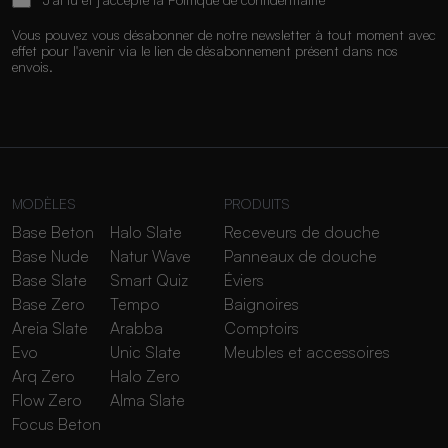
Vous pouvez vous désabonner de notre newsletter à tout moment avec
effet pour l'avenir via le lien de désabonnement présent dans nos
envois.
MODÈLES
PRODUITS
Base Beton
Halo Slate
Receveurs de douche
Base Nude
Natur Wave
Panneaux de douche
Base Slate
Smart Quiz
Éviers
Base Zero
Tempo
Baignoires
Areia Slate
Arabba
Comptoirs
Evo
Unic Slate
Meubles et accessoires
Arq Zero
Halo Zero
Flow Zero
Alma Slate
Focus Beton