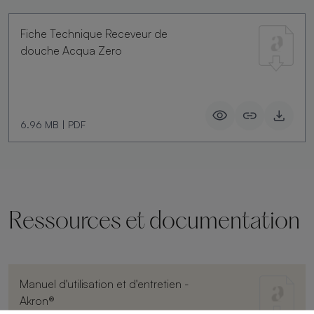
Fiche Technique Receveur de
douche Acqua Zero
6.96 MB
|
PDF
Ressources et documentation
Manuel d'utilisation et d'entretien -
Akron®