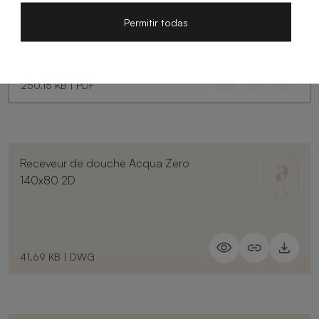
Permitir todas
250.15 KB
|
PDF
Receveur de douche Acqua Zero
140x80 2D
41.69 KB
|
DWG