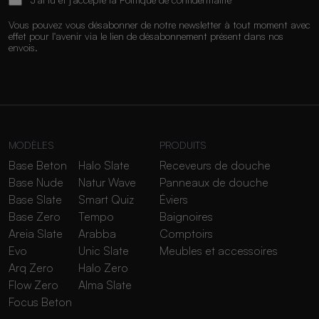
Vous pouvez vous désabonner de notre newsletter à tout moment avec
effet pour l'avenir via le lien de désabonnement présent dans nos
envois.
MODÈLES
PRODUITS
Base Beton
Halo Slate
Receveurs de douche
Base Nude
Natur Wave
Panneaux de douche
Base Slate
Smart Quiz
Éviers
Base Zero
Tempo
Baignoires
Areia Slate
Arabba
Comptoirs
Evo
Unic Slate
Meubles et accessoires
Arq Zero
Halo Zero
Flow Zero
Alma Slate
Focus Beton