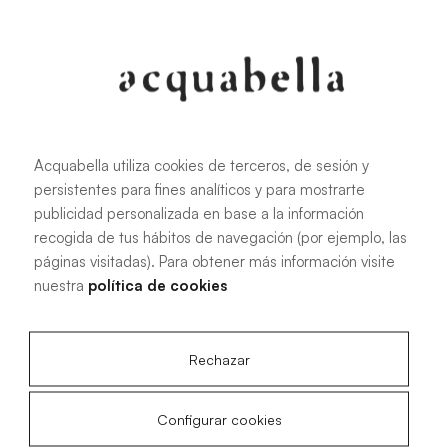
107.6 KB
|
PDF
Acquabella utiliza cookies de terceros, de sesión y
persistentes para fines analíticos y para mostrarte
Manuel d'installation des receveurs
publicidad personalizada en base a la información
de douche Akron®
recogida de tus hábitos de navegación (por ejemplo, las
páginas visitadas). Para obtener más información visite
nuestra
política de cookies
4.15 MB
|
PDF
Rechazar
Configurar cookies
Plans techniques Acqua Zero