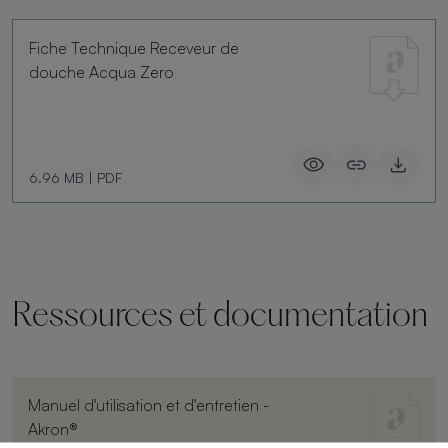
Fiche Technique Receveur de
douche Acqua Zero
6.96 MB
|
PDF
Ressources et documentation
Manuel d'utilisation et d'entretien -
Akron®