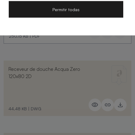
Permitir todas
250.15 KB
|
PDF
Receveur de douche Acqua Zero
120x80 2D
44.48 KB
|
DWG