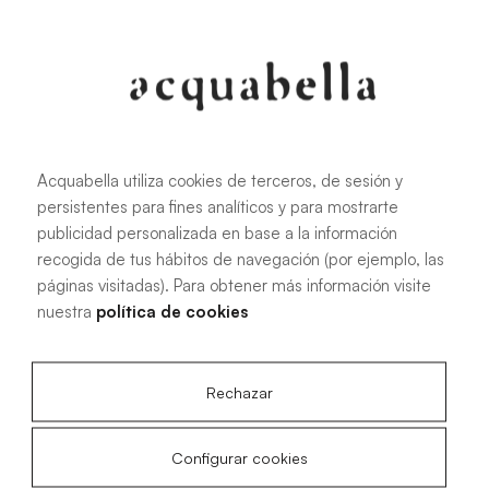
107.6 KB
|
PDF
Acquabella utiliza cookies de terceros, de sesión y
persistentes para fines analíticos y para mostrarte
Manuel d'installation des receveurs
publicidad personalizada en base a la información
de douche Akron®
recogida de tus hábitos de navegación (por ejemplo, las
páginas visitadas). Para obtener más información visite
nuestra
política de cookies
4.15 MB
|
PDF
Rechazar
Configurar cookies
Plans techniques Acqua Zero