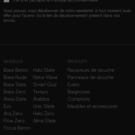
Vous pouvez vous désabonner de notre newsletter à tout moment avec
effet pour l'avenir via le lien de désabonnement présent dans nos
envois.
MODÈLES
PRODUITS
Base Beton
Halo Slate
Receveurs de douche
Base Nude
Natur Wave
Panneaux de douche
Base Slate
Smart Quiz
Éviers
Base Zero
Tempo
Baignoires
Areia Slate
Arabba
Comptoirs
Evo
Unic Slate
Meubles et accessoires
Arq Zero
Halo Zero
Flow Zero
Alma Slate
Focus Beton