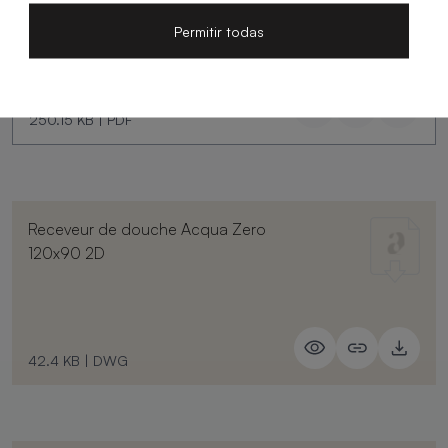
Permitir todas
250.15 KB
|
PDF
Receveur de douche Acqua Zero
120x90 2D
42.4 KB
|
DWG