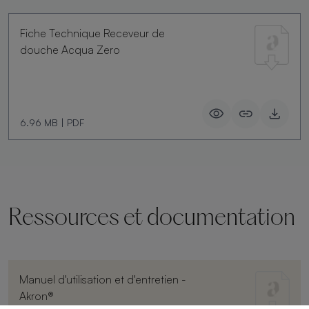
Fiche Technique Receveur de
douche Acqua Zero
6.96 MB
|
PDF
Ressources et documentation
Manuel d'utilisation et d'entretien -
Akron®