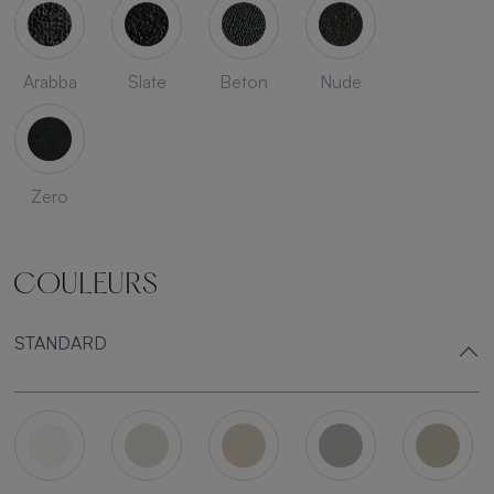
Arabba
Slate
Beton
Nude
Zero
COULEURS
STANDARD