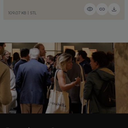
109.07 KB
|
STL