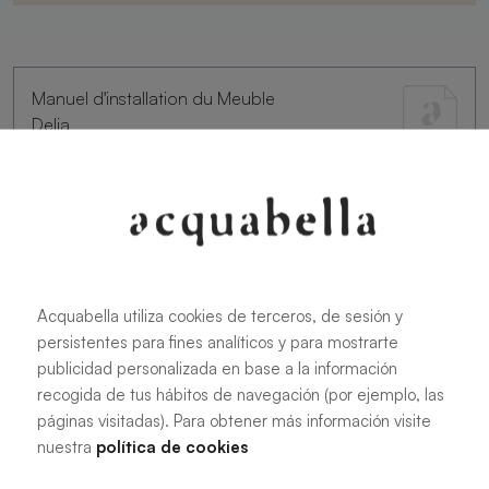
Manuel d'installation du Meuble
Delia
355.92 KB
|
PDF
Acquabella utiliza cookies de terceros, de sesión y
persistentes para fines analíticos y para mostrarte
Dessin technique meuble Delia
publicidad personalizada en base a la información
recogida de tus hábitos de navegación (por ejemplo, las
páginas visitadas). Para obtener más información visite
nuestra
política de cookies