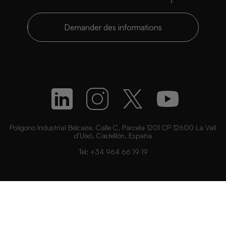
Demander des informations
Polígono Industrial Belcaire. Calle C, Parcela 1201 CP 12600 La Vall
d’Uixó, Castellón, España
Tél:
+34 964 66 19 19
Tous droits réservés. Acquabella 2026©
Rapport sur l'impôt sur les sociétés
Canal de signalement