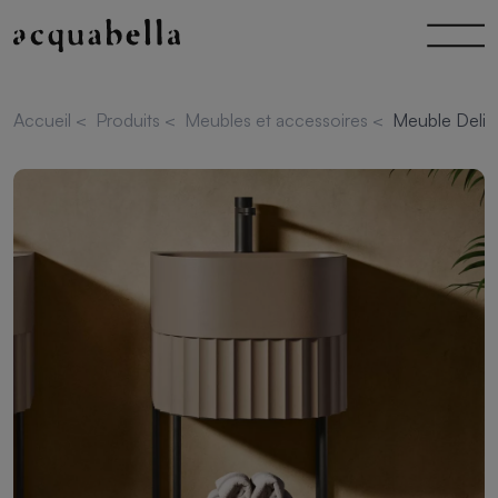
Accueil
<
Produits
<
Meubles et accessoires
<
Meuble Delia