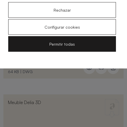
527.4 KB
|
PDF
Rechazar
Configurar cookies
Meuble Delia 2D
Permitir todas
64 KB
|
DWG
Meuble Delia 3D