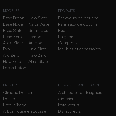
MODÈLES
PRODUITS
Base Beton
Halo Slate
Receveurs de douche
Base Nude
Natur Wave
Panneaux de douche
Base Slate
Smart Quiz
Éviers
Base Zero
Tempo
Baignoires
Areia Slate
Arabba
Comptoirs
Evo
Unic Slate
Meubles et accessoires
Arq Zero
Halo Zero
Flow Zero
Alma Slate
Focus Beton
PROJETS
DOMAINE PROFESSIONNEL
Clinique Dentaire
Architectes et designers
Dentibela
d'intérieur
Hotel Mirage
Installateurs
Arbor House en Écosse
Distributeurs