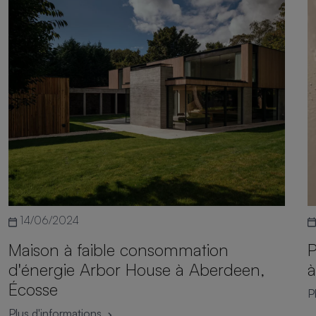
14/06/2024
Maison à faible consommation
P
d'énergie Arbor House à Aberdeen,
à
Écosse
P
Plus d'informations