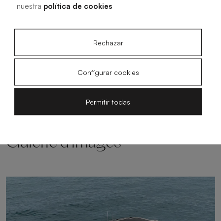
nuestra
política de cookies
R
Rechazar
R
Panneau Basic
Configurar cookies
Permitir todas
Galerie d'images