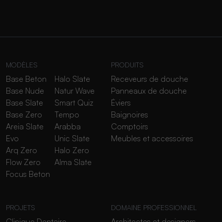
MODÈLES
PRODUITS
Base Beton
Halo Slate
Receveurs de douche
Base Nude
Natur Wave
Panneaux de douche
Base Slate
Smart Quiz
Éviers
Base Zero
Tempo
Baignoires
Areia Slate
Arabba
Comptoirs
Evo
Unic Slate
Meubles et accessoires
Arq Zero
Halo Zero
Flow Zero
Alma Slate
Focus Beton
PROJETS
DOMAINE PROFESSIONNEL
Clinique Dentaire
Architectes et designers