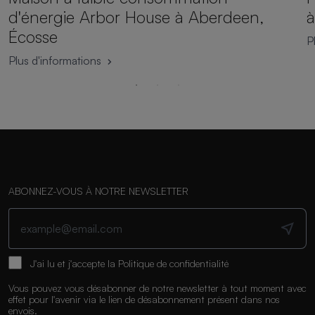
d'énergie Arbor House à Aberdeen,
à
Écosse
P
Plus d'informations
ABONNEZ-VOUS À NOTRE NEWSLETTER
J'ai lu et j'accepte la
Politique de confidentialité
Vous pouvez vous désabonner de notre newsletter à tout moment avec
effet pour l'avenir via le lien de désabonnement présent dans nos
envois.