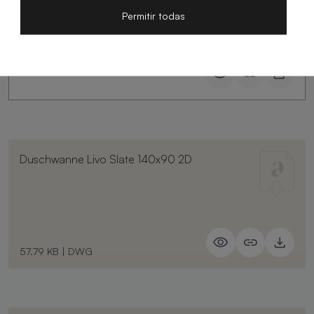
Slate
Permitir todas
Duschwanne Livo Slate 140x90 2D
57.79 KB
|
DWG