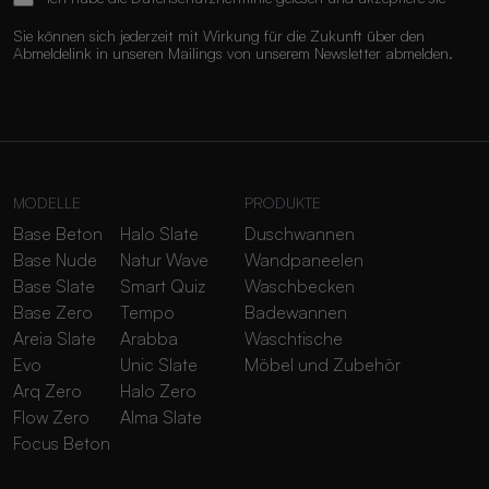
Sie können sich jederzeit mit Wirkung für die Zukunft über den
Abmeldelink in unseren Mailings von unserem Newsletter abmelden.
MODELLE
PRODUKTE
Base Beton
Halo Slate
Duschwannen
Base Nude
Natur Wave
Wandpaneelen
Base Slate
Smart Quiz
Waschbecken
Base Zero
Tempo
Badewannen
Areia Slate
Arabba
Waschtische
Evo
Unic Slate
Möbel und Zubehör
Arq Zero
Halo Zero
Flow Zero
Alma Slate
Focus Beton