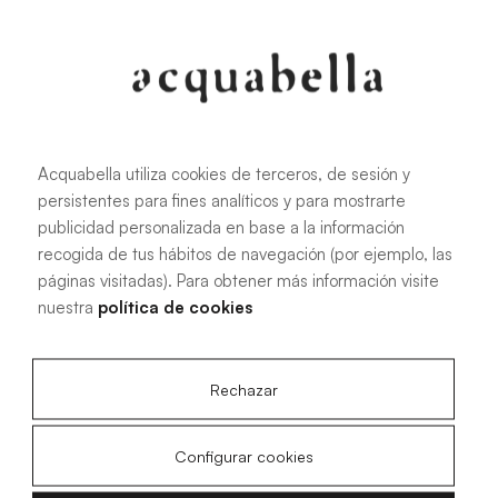
107.6 KB
|
PDF
Acquabella utiliza cookies de terceros, de sesión y
persistentes para fines analíticos y para mostrarte
Installationshandbuch für Akron®
publicidad personalizada en base a la información
Duschwannen
recogida de tus hábitos de navegación (por ejemplo, las
páginas visitadas). Para obtener más información visite
nuestra
política de cookies
4.15 MB
|
PDF
Rechazar
Configurar cookies
Technische Zeichnungen Livo