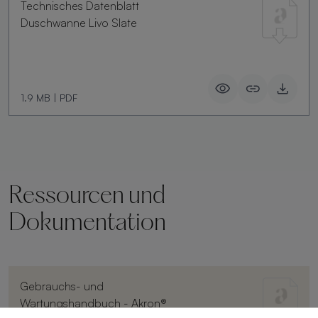
Technisches Datenblatt
Duschwanne Livo Slate
1.9 MB
|
PDF
Ressourcen und
Dokumentation
Gebrauchs- und
Wartungshandbuch - Akron®