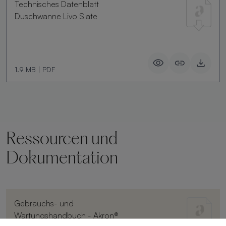
Technisches Datenblatt
Duschwanne Livo Slate
1.9 MB
|
PDF
Ressourcen und
Dokumentation
Gebrauchs- und
Wartungshandbuch - Akron®