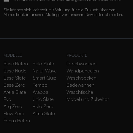
Sie können sich jederzeit mit Wirkung für die Zukunft über den
Abmeldelink in unseren Mailings von unserem Newsletter abmelden.
MODELLE
PRODUKTE
Base Beton
Halo Slate
Duschwannen
Base Nude
Natur Wave
Wandpaneelen
Base Slate
Smart Quiz
Waschbecken
Base Zero
Tempo
Badewannen
Areia Slate
Arabba
Waschtische
Evo
Unic Slate
Möbel und Zubehör
Arq Zero
Halo Zero
Flow Zero
Alma Slate
Focus Beton