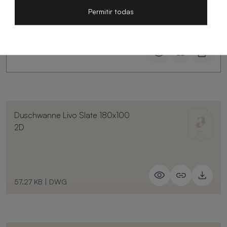
Slate
Permitir todas
Duschwanne Livo Slate 180x100
2D
57.27 KB
|
DWG