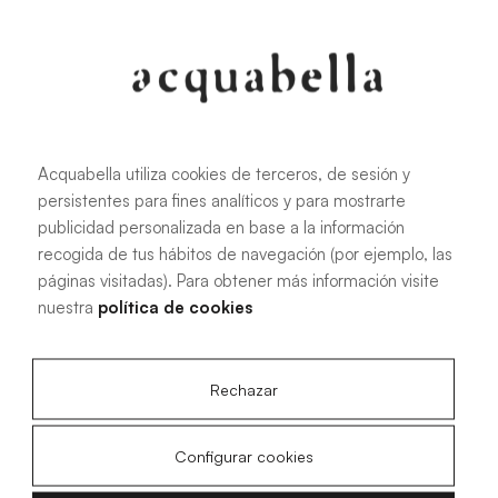
107.6 KB
|
PDF
Acquabella utiliza cookies de terceros, de sesión y
persistentes para fines analíticos y para mostrarte
Installationshandbuch für Akron®
publicidad personalizada en base a la información
Duschwannen
recogida de tus hábitos de navegación (por ejemplo, las
páginas visitadas). Para obtener más información visite
nuestra
política de cookies
4.15 MB
|
PDF
Rechazar
Configurar cookies
Technische Zeichnungen Livo