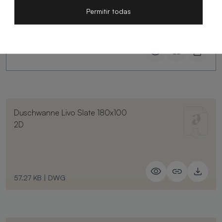
Slate
Permitir todas
Duschwanne Livo Slate 180x100
2D
57.27 KB
|
DWG