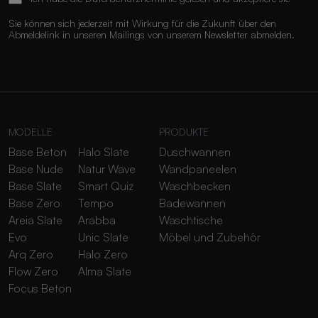
Sie können sich jederzeit mit Wirkung für die Zukunft über den
Abmeldelink in unseren Mailings von unserem Newsletter abmelden.
MODELLE
PRODUKTE
Base Beton
Halo Slate
Duschwannen
Base Nude
Natur Wave
Wandpaneelen
Base Slate
Smart Quiz
Waschbecken
Base Zero
Tempo
Badewannen
Areia Slate
Arabba
Waschtische
Evo
Unic Slate
Möbel und Zubehör
Arq Zero
Halo Zero
Flow Zero
Alma Slate
Focus Beton