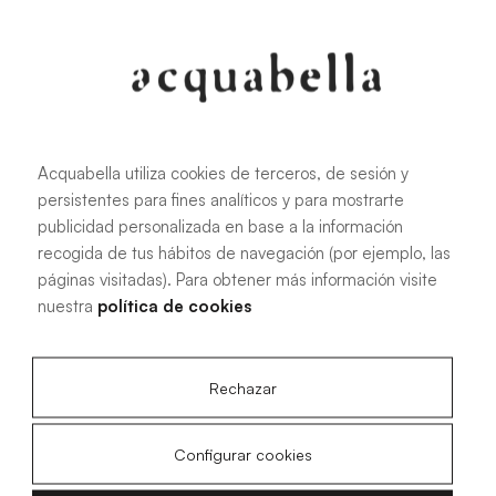
107.6 KB
|
PDF
Acquabella utiliza cookies de terceros, de sesión y
persistentes para fines analíticos y para mostrarte
Installationshandbuch für Akron®
publicidad personalizada en base a la información
Duschwannen
recogida de tus hábitos de navegación (por ejemplo, las
páginas visitadas). Para obtener más información visite
nuestra
política de cookies
4.15 MB
|
PDF
Rechazar
Configurar cookies
Technische Zeichnungen Livo