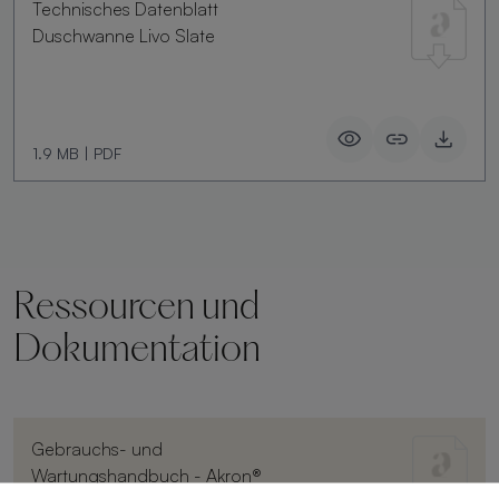
Technisches Datenblatt
Duschwanne Livo Slate
1.9 MB
|
PDF
Ressourcen und
Dokumentation
Gebrauchs- und
Wartungshandbuch - Akron®