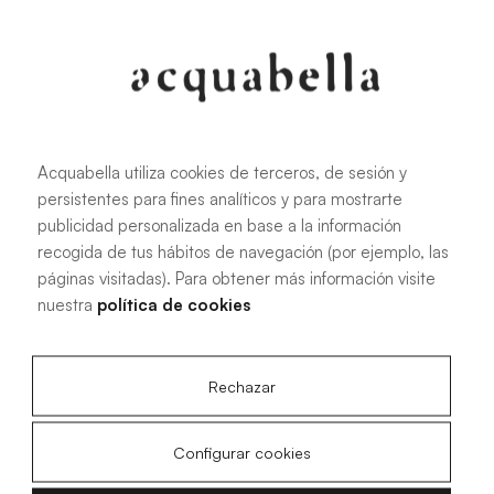
107.6 KB
|
PDF
Acquabella utiliza cookies de terceros, de sesión y
persistentes para fines analíticos y para mostrarte
Installationshandbuch für Akron®
publicidad personalizada en base a la información
Duschwannen
recogida de tus hábitos de navegación (por ejemplo, las
páginas visitadas). Para obtener más información visite
nuestra
política de cookies
4.15 MB
|
PDF
Rechazar
Configurar cookies
Technische Zeichnungen Livo