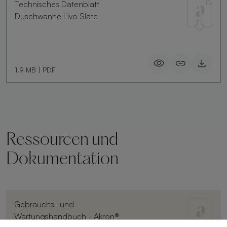
Technisches Datenblatt
Duschwanne Livo Slate
1.9 MB
|
PDF
Ressourcen und
Dokumentation
Gebrauchs- und
Wartungshandbuch - Akron®