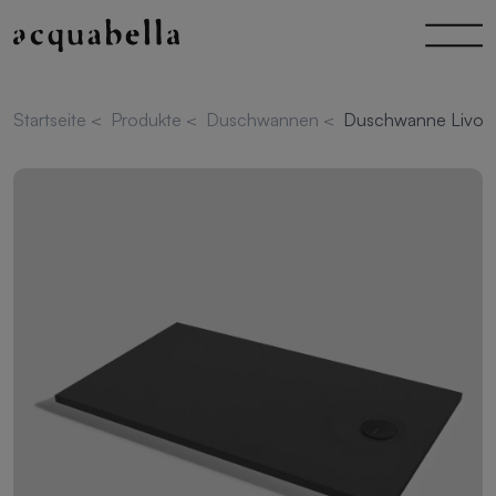
Startseite
<
Produkte
<
Duschwannen
<
Duschwanne Livo S