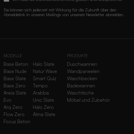
Sie können sich jederzeit mit Wirkung für die Zukunft über den
Abmeldelink in unseren Mailings von unserem Newsletter abmelden.
MODELLE
PRODUKTE
Base Beton
Halo Slate
Duschwannen
Base Nude
Natur Wave
Wandpaneelen
Base Slate
Smart Quiz
Waschbecken
Base Zero
Tempo
Badewannen
Areia Slate
Arabba
Waschtische
Evo
Unic Slate
Möbel und Zubehör
Arq Zero
Halo Zero
Flow Zero
Alma Slate
Focus Beton