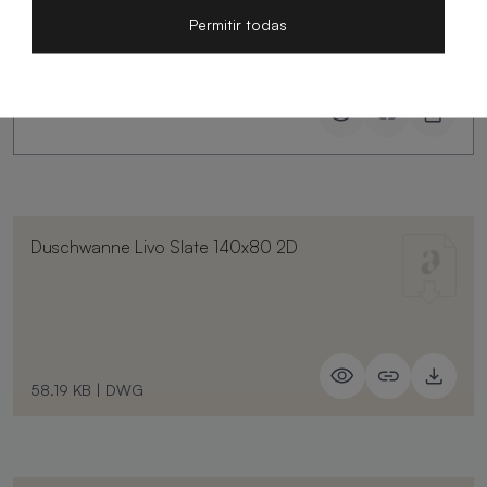
Slate
Permitir todas
Duschwanne Livo Slate 140x80 2D
58.19 KB
|
DWG