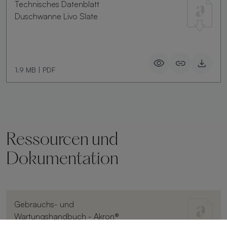
Technisches Datenblatt
Duschwanne Livo Slate
1.9 MB
|
PDF
Ressourcen und
Dokumentation
Gebrauchs- und
Wartungshandbuch - Akron®