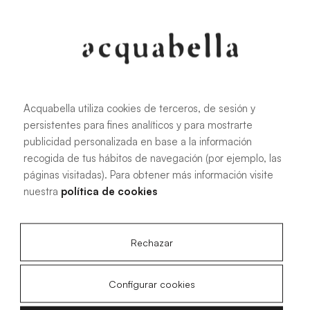
107.6 KB
|
PDF
Acquabella utiliza cookies de terceros, de sesión y
persistentes para fines analíticos y para mostrarte
Installationshandbuch für Akron®
publicidad personalizada en base a la información
Duschwannen
recogida de tus hábitos de navegación (por ejemplo, las
páginas visitadas). Para obtener más información visite
nuestra
política de cookies
4.15 MB
|
PDF
Rechazar
Configurar cookies
Technische Zeichnungen Livo