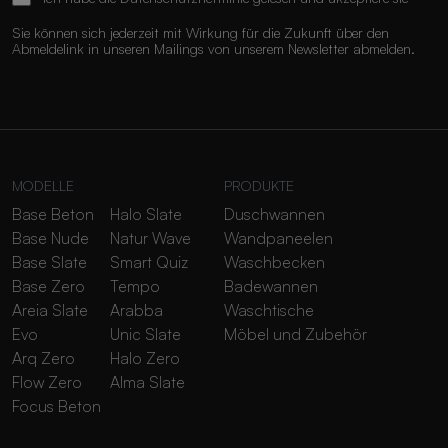
Sie können sich jederzeit mit Wirkung für die Zukunft über den
Abmeldelink in unseren Mailings von unserem Newsletter abmelden.
MODELLE
PRODUKTE
Base Beton
Halo Slate
Duschwannen
Base Nude
Natur Wave
Wandpaneelen
Base Slate
Smart Quiz
Waschbecken
Base Zero
Tempo
Badewannen
Areia Slate
Arabba
Waschtische
Evo
Unic Slate
Möbel und Zubehör
Arq Zero
Halo Zero
Flow Zero
Alma Slate
Focus Beton