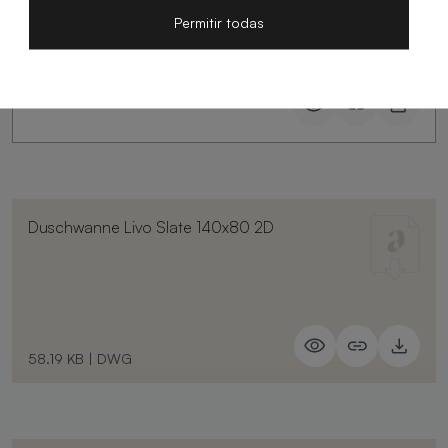
Slate
Permitir todas
Duschwanne Livo Slate 140x80 2D
58.19 KB
|
DWG