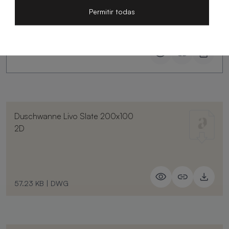
Slate
Permitir todas
Duschwanne Livo Slate 200x100
2D
57.23 KB
|
DWG