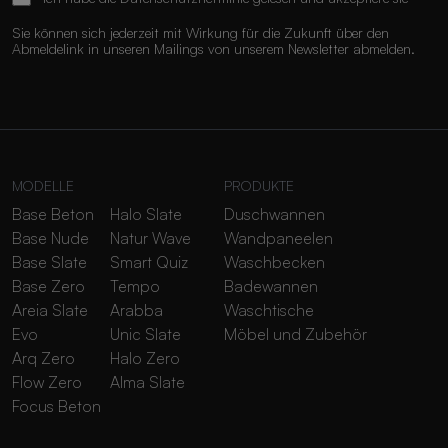
Sie können sich jederzeit mit Wirkung für die Zukunft über den
Abmeldelink in unseren Mailings von unserem Newsletter abmelden.
MODELLE
PRODUKTE
Base Beton
Halo Slate
Duschwannen
Base Nude
Natur Wave
Wandpaneelen
Base Slate
Smart Quiz
Waschbecken
Base Zero
Tempo
Badewannen
Areia Slate
Arabba
Waschtische
Evo
Unic Slate
Möbel und Zubehör
Arq Zero
Halo Zero
Flow Zero
Alma Slate
Focus Beton