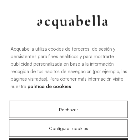
107.6 KB
|
PDF
Acquabella utiliza cookies de terceros, de sesión y
persistentes para fines analíticos y para mostrarte
Installationshandbuch für Akron®
publicidad personalizada en base a la información
Duschwannen
recogida de tus hábitos de navegación (por ejemplo, las
páginas visitadas). Para obtener más información visite
nuestra
política de cookies
4.15 MB
|
PDF
Rechazar
Configurar cookies
Technische Zeichnungen Livo