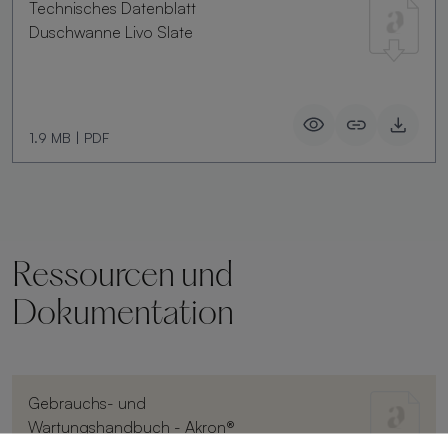
Technisches Datenblatt
Duschwanne Livo Slate
1.9 MB
|
PDF
Ressourcen und
Dokumentation
Gebrauchs- und
Wartungshandbuch - Akron®