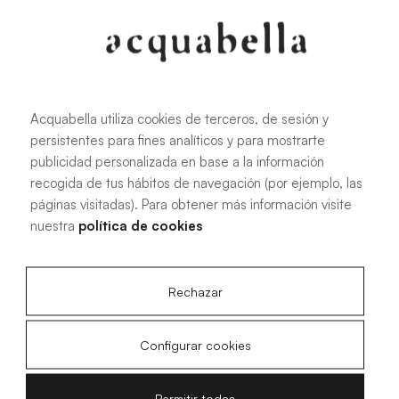
107.6 KB
|
PDF
Acquabella utiliza cookies de terceros, de sesión y
persistentes para fines analíticos y para mostrarte
Manual de instalación de platos de
publicidad personalizada en base a la información
ducha Akron®
recogida de tus hábitos de navegación (por ejemplo, las
páginas visitadas). Para obtener más información visite
nuestra
política de cookies
4.15 MB
|
PDF
Rechazar
Configurar cookies
Planos técnicos Livo Slate
Permitir todas