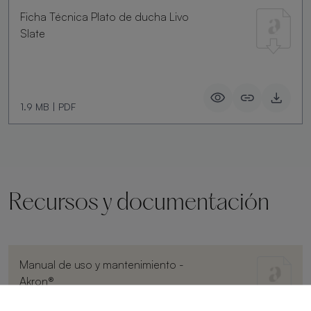
Ficha Técnica Plato de ducha Livo
Slate
1.9 MB
|
PDF
Recursos y documentación
Manual de uso y mantenimiento -
Akron®