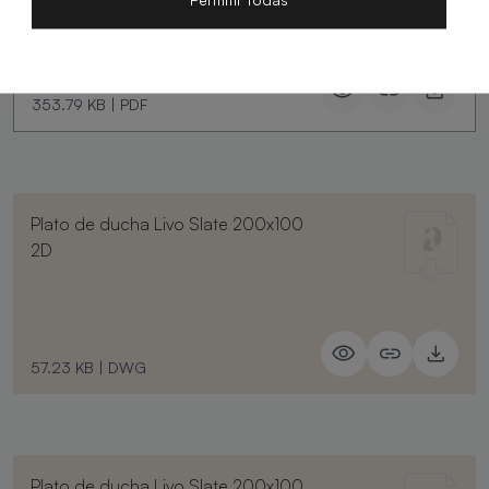
353.79 KB
|
PDF
Plato de ducha Livo Slate 200x100
2D
57.23 KB
|
DWG
Plato de ducha Livo Slate 200x100