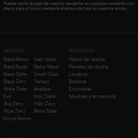
Puedes darte de baja de nuestra newsletter en cualquier momento con
efecto para el futuro mediante el enlace de baja en nuestros envíos.
MODELOS
PRODUCTOS
Base Beton
Halo Slate
Platos de ducha
Base Nude
Natur Wave
Paneles de ducha
Base Slate
Smart Quiz
Lavabos
Base Zero
Tempo
Bañeras
Areia Slate
Arabba
Encimeras
Evo
Unic Slate
Muebles y accesorios
Arq Zero
Halo Zero
Flow Zero
Alma Slate
Focus Beton