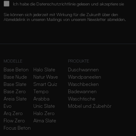
Ich habe die
Datenschutzrichtlinie
gelesen und akzeptiere sie
Sie können sich jederzeit mit Wirkung für die Zukunft über den
Abmeldelink in unseren Mailings von unserem Newsletter abmelden.
MODELLE
PRODUKTE
Base Beton
Halo Slate
Duschwannen
Base Nude
Natur Wave
Wandpaneelen
Base Slate
Smart Quiz
Waschbecken
Base Zero
Tempo
Badewannen
Areia Slate
Arabba
Waschtische
Evo
Unic Slate
Möbel und Zubehör
Arq Zero
Halo Zero
Flow Zero
Alma Slate
Focus Beton