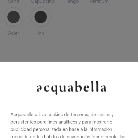
Sand
Capuccino
Fango
Platinum
Acier
Ink
SEASON
Savanna
Terracota
Niebla
Cobalto
Acquabella utiliza cookies de terceros, de sesión y
persistentes para fines analíticos y para mostrarte
publicidad personalizada en base a la información
recogida de tus hábitos de navegación (por ejemplo, las