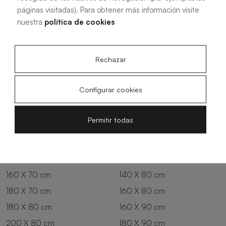
Oliva
Forest
páginas visitadas). Para obtener más información visite
nuestra
política de cookies
Rechazar
Configurar cookies
Alle Maße
Permitir todas
100 X 70 cm
200 X 70 cm
120 X 70 cm
100 X 80 cm
140 X 70 cm
120 X 80 cm
160 X 70 cm
140 X 80 cm
180 X 70 cm
160 X 80 cm
180 X 80 cm
160 X 90 cm
200 X 80 cm
180 X 90 cm