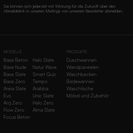
Sie können sich jederzeit mit Wirkung für die Zukunft über den
Abmeldelink in unseren Mailings von unserem Newsletter abmelden.
MODELLE
PRODUKTE
Base Beton
Halo Slate
Duschwannen
Base Nude
Natur Wave
Wandpaneelen
Base Slate
Smart Quiz
Waschbecken
Base Zero
Tempo
Badewannen
Areia Slate
Arabba
Waschtische
Evo
Unic Slate
Möbel und Zubehör
Arq Zero
Halo Zero
Flow Zero
Alma Slate
Focus Beton