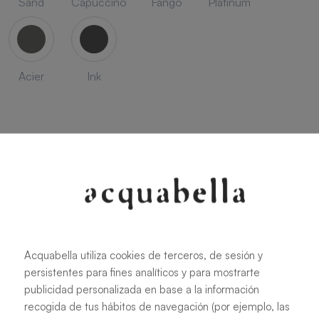
Sand
Capuccino
Fango
Platinum
Acier
Ink
SEASON
Savanna
Terracota
Niebla
Cobalto
Acquabella utiliza cookies de terceros, de sesión y
persistentes para fines analíticos y para mostrarte
publicidad personalizada en base a la información
recogida de tus hábitos de navegación (por ejemplo, las