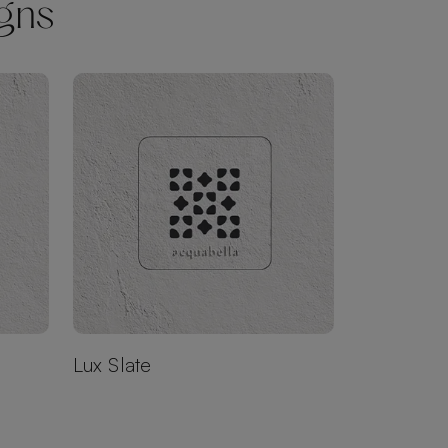
igns
Lux Slate