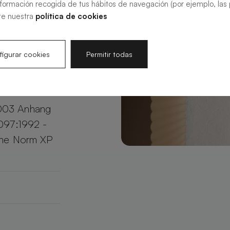
nformación recogida de tus hábitos de navegación (por ejemplo, las p
in Größen,
te nuestra
política de cookies
et sie einen
 Raum.
igurar cookies
Permitir todas
003 Anhang
097:1992 -
che Norm XP