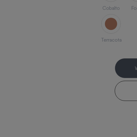
Cobalto
Fo
Terracota