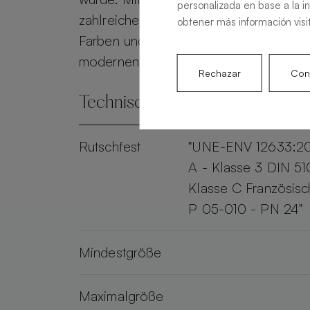
personalizada en base a la i
zahlreichen Anpassungsmöglichkeiten 
obtener más información visi
Farben und Gittern (Mia, Geo, Lux) biet
modernen und eleganten Stil für Ihren
Rechazar
Conf
Technische Spezifikationen
Rutschfest
"UNE-ENV 12633:2
A - Klasse 3 DIN 51
Klasse C Französis
P 05-010 - PN 24"
Mindestgröße
Maximalgröße