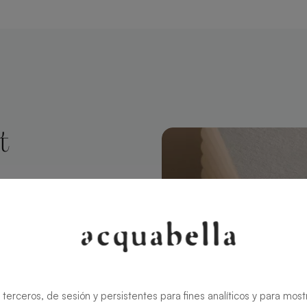
t
echteckig 180
hwanne par
late von
 entworfen
 terceros, de sesión y persistentes para fines analíticos y para most
ur und