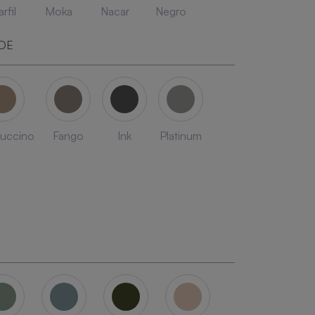
rfil
Moka
Nacar
Negro
DE
uccino
Fango
Ink
Platinum