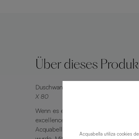
Über dieses Produk
Duschwanne
Base Slate Slate Forest R
X 80
Wenn es eine maßgeschneiderte Dusc
excellence gibt, dann ist es die Base S
Acquabella, die für jedes Badezimmer
Acquabella utiliza cookies de
wurde. Mit hochwertiger Schieferstrukt