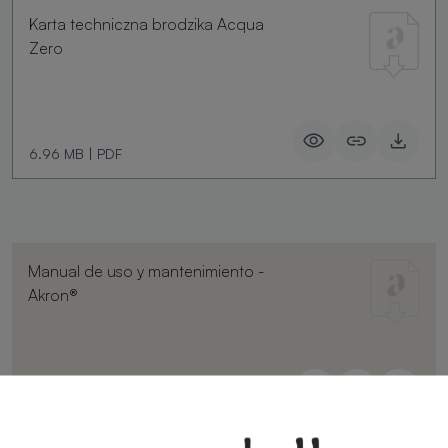
Karta techniczna brodzika Acqua
Zero
6.96 MB
|
PDF
Manual de uso y mantenimiento -
Akron®
107.6 KB
|
PDF