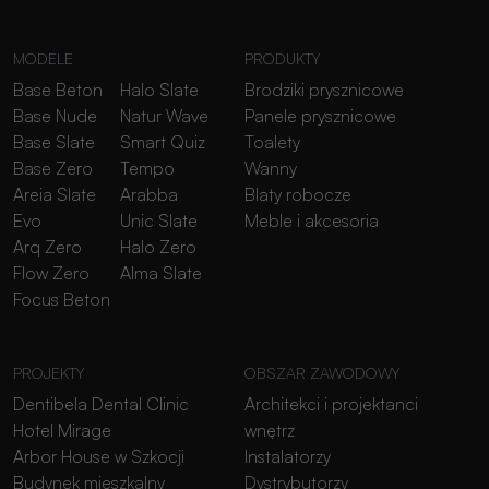
MODELE
PRODUKTY
Base Beton
Halo Slate
Brodziki prysznicowe
Base Nude
Natur Wave
Panele prysznicowe
Base Slate
Smart Quiz
Toalety
Base Zero
Tempo
Wanny
Areia Slate
Arabba
Blaty robocze
Evo
Unic Slate
Meble i akcesoria
Arq Zero
Halo Zero
Flow Zero
Alma Slate
Focus Beton
PROJEKTY
OBSZAR ZAWODOWY
Dentibela Dental Clinic
Architekci i projektanci
Hotel Mirage
wnętrz
Arbor House w Szkocji
Instalatorzy
Budynek mieszkalny
Dystrybutorzy