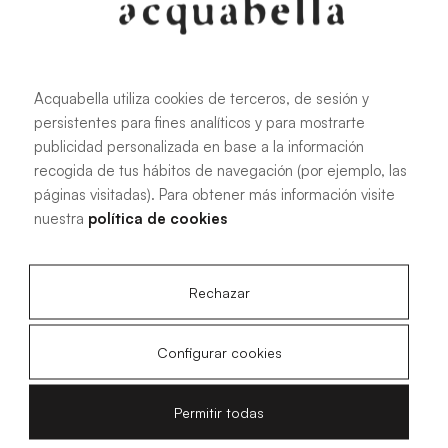
Instrukcja montażu brodzików
Akron®
Acquabella utiliza cookies de terceros, de sesión y
persistentes para fines analíticos y para mostrarte
publicidad personalizada en base a la información
recogida de tus hábitos de navegación (por ejemplo, las
páginas visitadas). Para obtener más información visite
3.67 MB
|
PDF
nuestra
política de cookies
Rechazar
Rysunki techniczne Acqua Zero
Configurar cookies
Permitir todas
250.15 KB
|
PDF