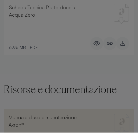
Scheda Tecnica Piatto doccia
Acqua Zero
6.96 MB
|
PDF
Risorse e documentazione
Manuale d'uso e manutenzione -
Akron®