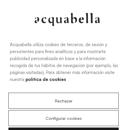
107.6 KB
|
PDF
Acquabella utiliza cookies de terceros, de sesión y
Manuale di installazione dei piatti
persistentes para fines analíticos y para mostrarte
doccia Akron®
publicidad personalizada en base a la información
recogida de tus hábitos de navegación (por ejemplo, las
páginas visitadas). Para obtener más información visite
nuestra
política de cookies
4.15 MB
|
PDF
Rechazar
Configurar cookies
Disegni tecnici Acqua Zero