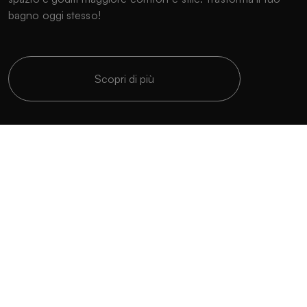
bagno oggi stesso!
Scopri di più
Crea su misura
Personalizza al massimo il tuo bagno.
Produciamo piatti doccia su misura che si adattano a
qualsiasi spazio.