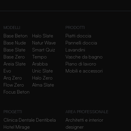
MODELLI
PRODOTTI
Base Beton
Halo Slate
Piatti doccia
Base Nude
Natur Wave
Pannelli doccia
Base Slate
Smart Quiz
Lavandini
Base Zero
Tempo
Vasche da bagno
Areia Slate
Arabba
Piano di lavoro
Evo
Unic Slate
Mobili e accessori
Arq Zero
Halo Zero
Flow Zero
Alma Slate
Focus Beton
PROGETTI
AREA PROFESSIONALE
Clinica Dentale Dentibela
Architetti e interior
Hotel Mirage
designer