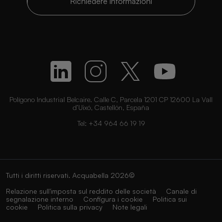
Richiedere informazioni
Polígono Industrial Belcaire. Calle C, Parcela 1201 CP 12600 La Vall
d’Uixó, Castellón, España
Tel:
+34 964 66 19 19
Tutti i diritti riservati. Acquabella 2026©
Relazione sull'imposta sul reddito delle società
Canale di
segnalazione interno
Configura i cookie
Politica sui
cookie
Politica sulla privacy
Note legali