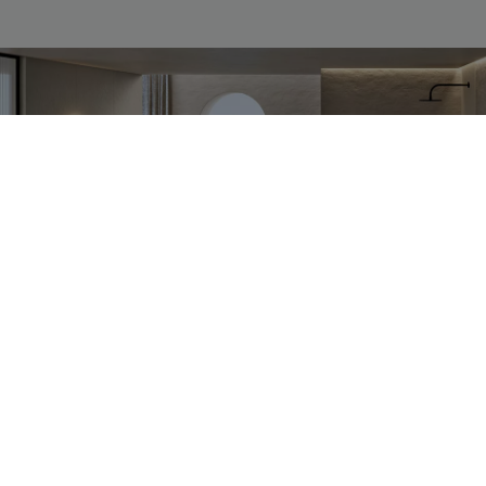
Soluzioni complete per il
bagno
Utilizziamo materiali e processi responsabili perché