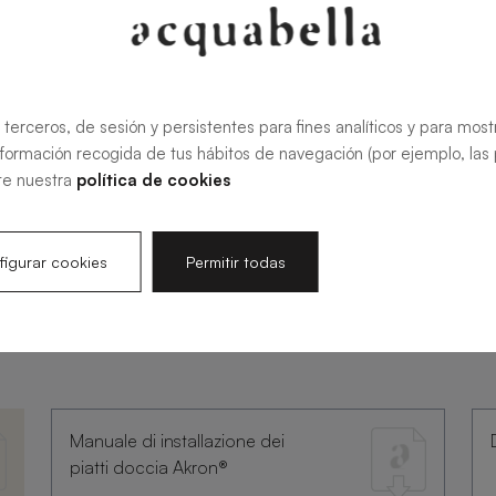
 terceros, de sesión y persistentes para fines analíticos y para most
nformación recogida de tus hábitos de navegación (por ejemplo, las p
te nuestra
política de cookies
igurar cookies
Permitir todas
tazione
Manuale di installazione dei
piatti doccia Akron®