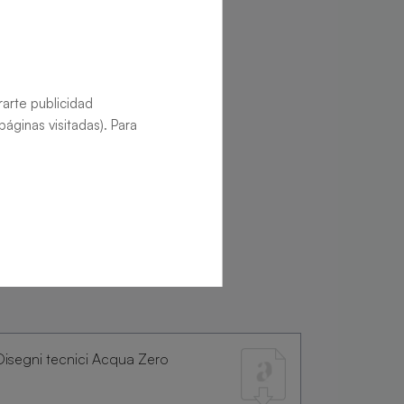
rarte publicidad
áginas visitadas). Para
Disegni tecnici Acqua Zero