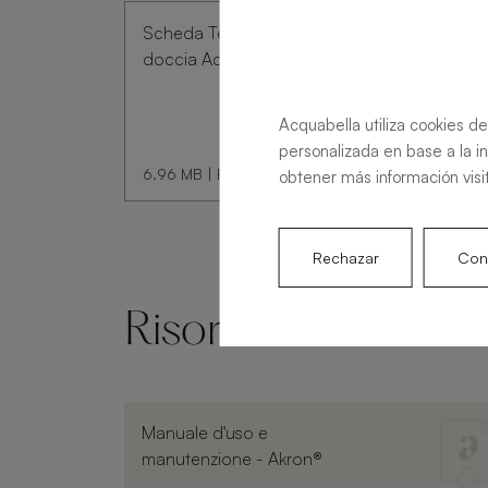
Scheda Tecnica Piatto
doccia Acqua Zero
Acquabella utiliza cookies de
personalizada en base a la i
6.96 MB
|
PDF
obtener más información visi
Rechazar
Conf
Risorse e documen
Manuale d'uso e
manutenzione - Akron®