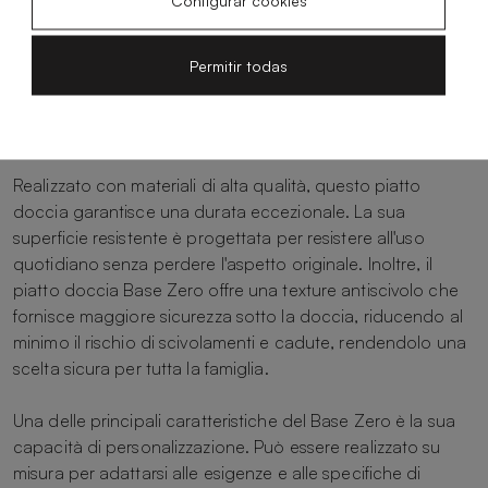
Configurar cookies
Il piatto doccia Base Zero di Acquabella è la scelta
perfetta per chi cerca un design minimalista e funzionale
che si adatti a qualsiasi stile di bagno. Con un'estetica
Permitir todas
pulita e senza giunti visibili, Base Zero si distingue per la
sua versatilità e capacità di integrarsi perfettamente in
qualsiasi spazio.
Realizzato con materiali di alta qualità, questo piatto
doccia garantisce una durata eccezionale. La sua
superficie resistente è progettata per resistere all'uso
quotidiano senza perdere l'aspetto originale. Inoltre, il
piatto doccia Base Zero offre una texture antiscivolo che
fornisce maggiore sicurezza sotto la doccia, riducendo al
minimo il rischio di scivolamenti e cadute, rendendolo una
scelta sicura per tutta la famiglia.
Una delle principali caratteristiche del Base Zero è la sua
capacità di personalizzazione. Può essere realizzato su
misura per adattarsi alle esigenze e alle specifiche di