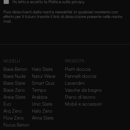
Ho letto e accetto la
Politica sulla privacy
Puoi disiscriverti dalla nostra newsletter in qualsiasi momento con
effetto per il futuro tramite il link di disiscrizione presente nelle nostre
mail.
MODELLI
PRODOTTI
Base Beton
Halo Slate
Piatti doccia
Base Nude
Natur Wave
Pannelli doccia
Base Slate
Smart Quiz
Lavandini
Base Zero
Tempo
Vasche da bagno
Areia Slate
Arabba
Piano di lavoro
Evo
Unic Slate
Mobili e accessori
Arq Zero
Halo Zero
Flow Zero
Alma Slate
Focus Beton