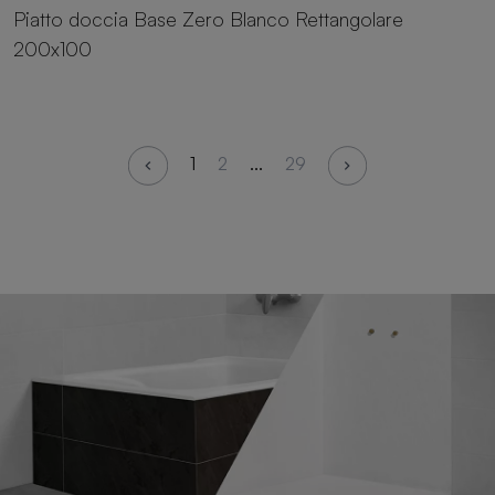
Piatto doccia Base Zero Blanco Rettangolare
200x100
1
2
...
29