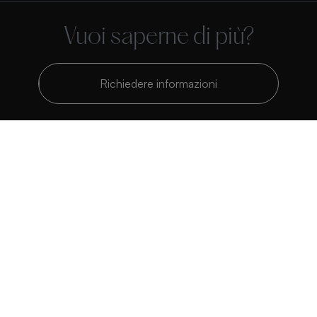
Vuoi saperne di più?
Richiedere informazioni
Polígono Industrial Belcaire. Calle C, Parcela 1201 CP 12600 La Vall
d’Uixó, Castellón, España
Tel:
+34 964 66 19 19