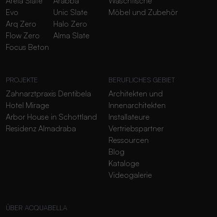
Areia Slate
Arabba
Waschtische
Evo
Unic Slate
Möbel und Zubehör
Arq Zero
Halo Zero
Flow Zero
Alma Slate
Focus Beton
PROJEKTE
BERUFLICHES GEBIET
Zahnarztpraxis Dentibela
Architekten und
Hotel Mirage
Innenarchitekten
Arbor House in Schottland
Installateure
Residenz Almadraba
Vertriebspartner
Ressourcen
Blog
Kataloge
Videogalerie
ÜBER ACQUABELLA