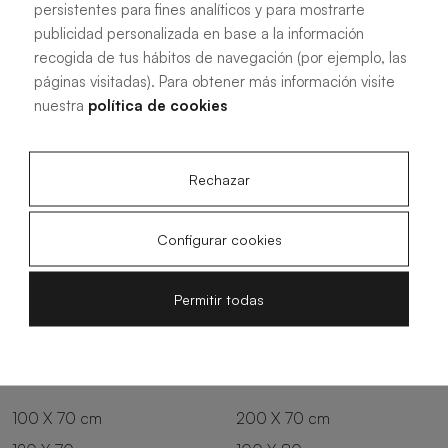
persistentes para fines analíticos y para mostrarte
publicidad personalizada en base a la información
recogida de tus hábitos de navegación (por ejemplo, las
Savanna
Terracota
Niebla
Cobalto
páginas visitadas). Para obtener más información visite
nuestra
política de cookies
Oliva
Forest
Rechazar
Configurar cookies
Permitir todas
Alle Maße
100 X 70 cm
200 X 70 cm