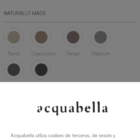
NATURALLY MADE
Sand
Capuccino
Fango
Platinum
Acier
Ink
SEASON
Acquabella utiliza cookies de terceros, de sesión y