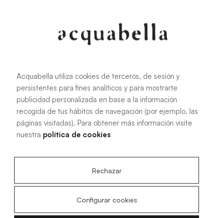
107.6 KB
|
PDF
Acquabella utiliza cookies de terceros, de sesión y
persistentes para fines analíticos y para mostrarte
Installationshandbuch für Akron®
publicidad personalizada en base a la información
Duschwannen
recogida de tus hábitos de navegación (por ejemplo, las
páginas visitadas). Para obtener más información visite
nuestra
política de cookies
4.15 MB
|
PDF
Rechazar
Configurar cookies
Technische Zeichnungen Livo