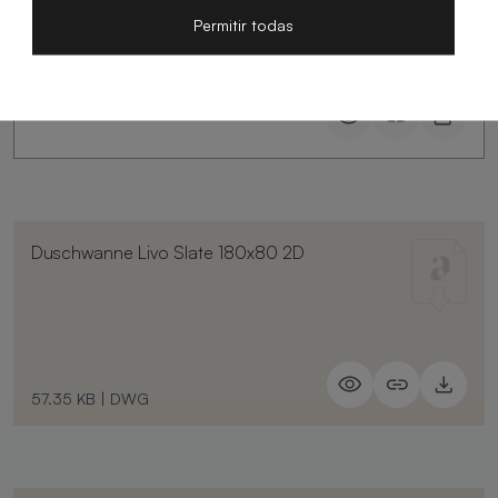
Slate
Permitir todas
Duschwanne Livo Slate 180x80 2D
57.35 KB
|
DWG