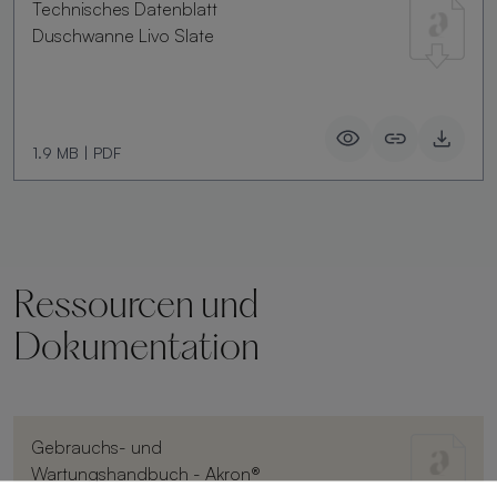
Technisches Datenblatt
Duschwanne Livo Slate
1.9 MB
|
PDF
Ressourcen und
Dokumentation
Gebrauchs- und
Wartungshandbuch - Akron®