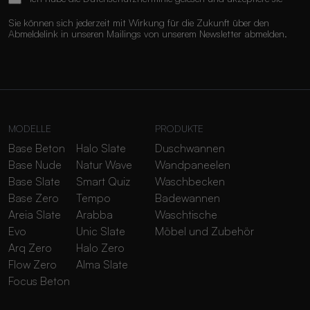
Sie können sich jederzeit mit Wirkung für die Zukunft über den
Abmeldelink in unseren Mailings von unserem Newsletter abmelden.
MODELLE
PRODUKTE
Base Beton
Halo Slate
Duschwannen
Base Nude
Natur Wave
Wandpaneelen
Base Slate
Smart Quiz
Waschbecken
Base Zero
Tempo
Badewannen
Areia Slate
Arabba
Waschtische
Evo
Unic Slate
Möbel und Zubehör
Arq Zero
Halo Zero
Flow Zero
Alma Slate
Focus Beton