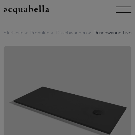
Startseite
<
Produkte
<
Duschwannen
<
Duschwanne Livo S