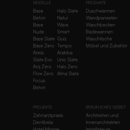
MODELLE
PRODUKTE
Base
Halo Slate
Duschwannen
Beton
Natur
Wandpaneelen
Base
Wave
Waschbecken
Nude
Smart
Badewannen
Base Slate
Quiz
Waschtische
Base Zero
Tempo
Möbel und Zubehör
Areia
Arabba
Slate Evo
Unic Slate
Arq Zero
Halo Zero
Flow Zero
Alma Slate
Focus
Beton
PROJEKTE
BERUFLICHES GEBIET
Zahnarztpraxis
Architekten und
Dentibela
Innenarchitekten
Hotel Mirage
Installateure