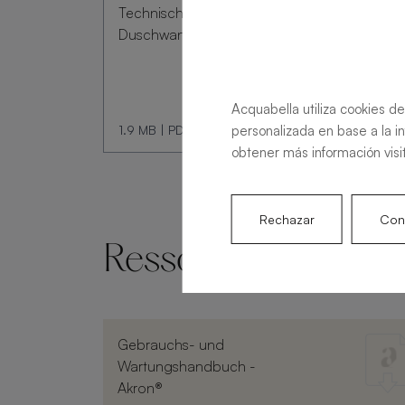
Technisches Datenblatt
Duschwanne Livo Slate
Acquabella utiliza cookies de
1.9 MB
|
PDF
personalizada en base a la i
obtener más información visi
Rechazar
Conf
Ressourcen und D
Gebrauchs- und
Wartungshandbuch -
Akron®