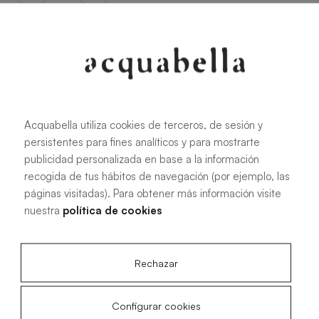
Oliva
Forest
Acquabella utiliza cookies de terceros, de sesión y
persistentes para fines analíticos y para mostrarte
Alle Maße
publicidad personalizada en base a la información
recogida de tus hábitos de navegación (por ejemplo, las
páginas visitadas). Para obtener más información visite
100 X 70 cm
200 X 70 cm
nuestra
política de cookies
120 X 70 cm
100 X 80 cm
140 X 70 cm
120 X 80 cm
160 X 70 cm
140 X 80 cm
Rechazar
180 X 70 cm
160 X 80 cm
Configurar cookies
180 X 80 cm
160 X 90 cm