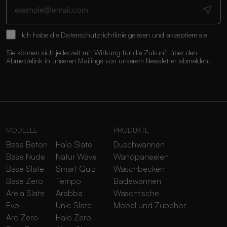
Ich habe die
Datenschutzrichtlinie
gelesen und akzeptiere sie
Sie können sich jederzeit mit Wirkung für die Zukunft über den
Abmeldelink in unseren Mailings von unserem Newsletter abmelden.
MODELLE
PRODUKTE
Base Beton
Halo Slate
Duschwannen
Base Nude
Natur Wave
Wandpaneelen
Base Slate
Smart Quiz
Waschbecken
Base Zero
Tempo
Badewannen
Areia Slate
Arabba
Waschtische
Evo
Unic Slate
Möbel und Zubehör
Arq Zero
Halo Zero