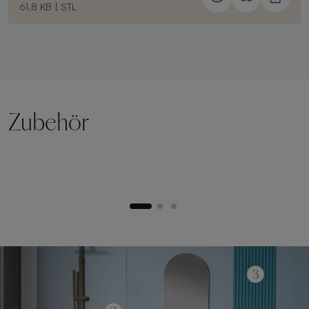
61.8 KB
|
STL
Zubehör
Hebesockel