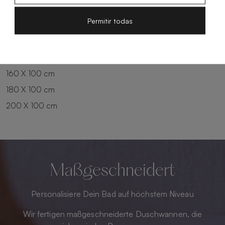
200 X 80 cm
180 X 90 cm
Permitir todas
100 X 90 cm
200 X 90 cm
120 X 90 cm
120 X 100 cm
140 X 90 cm
140 X 100 cm
160 X 100 cm
180 X 100 cm
200 X 100 cm
Maßgeschneidert
Personalisiere Dein Bad auf höchstem Niveau
Wir fertigen maßgeschneiderte Duschwannen, die