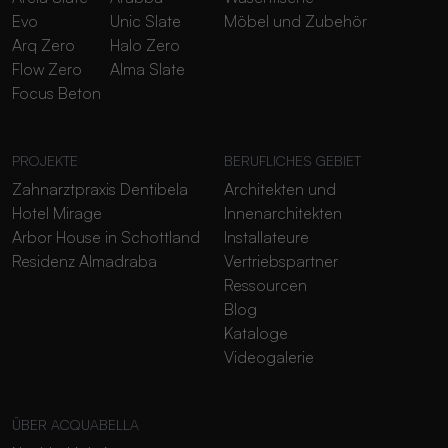
Evo
Unic Slate
Möbel und Zubehör
Arq Zero
Halo Zero
Flow Zero
Alma Slate
Focus Beton
PROJEKTE
BERUFLICHES GEBIET
Zahnarztpraxis Dentibela
Architekten und
Hotel Mirage
Innenarchitekten
Arbor House in Schottland
Installateure
Residenz Almadraba
Vertriebspartner
Ressourcen
Blog
Kataloge
Videogalerie
ÜBER ACQUABELLA