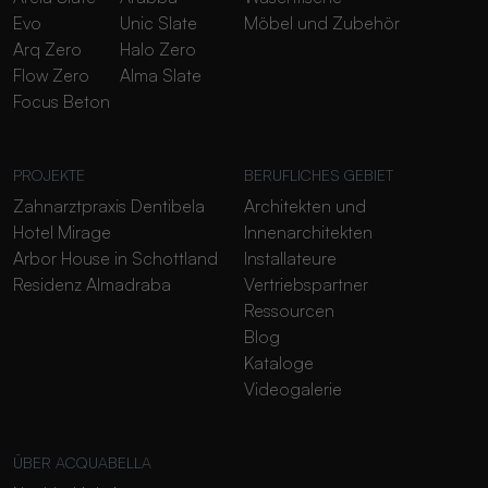
Evo
Unic Slate
Möbel und Zubehör
Arq Zero
Halo Zero
Flow Zero
Alma Slate
Focus Beton
PROJEKTE
BERUFLICHES GEBIET
Zahnarztpraxis Dentibela
Architekten und
Hotel Mirage
Innenarchitekten
Arbor House in Schottland
Installateure
Residenz Almadraba
Vertriebspartner
Ressourcen
Blog
Kataloge
Videogalerie
ÜBER ACQUABELLA