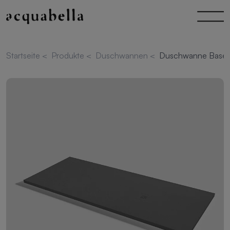
Startseite
<
Produkte
<
Duschwannen
<
Duschwanne Base S