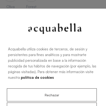
Oliva
Forest
Alle Maße
Acquabella utiliza cookies de terceros, de sesión y
persistentes para fines analíticos y para mostrarte
publicidad personalizada en base a la información
100 X 70 cm
170 X 70 cm
recogida de tus hábitos de navegación (por ejemplo, las
páginas visitadas). Para obtener más información visite
120 X 70 cm
180 X 70 cm
nuestra
política de cookies
140 X 70 cm
200 X 70 cm
150 X 70 cm
100 X 80 cm
160 X 70 cm
120 X 80 cm
Rechazar
140 X 80 cm
200 X 80 cm