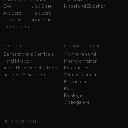
Evo
Unic Slate
Möbel und Zubehör
Arq Zero
Halo Zero
Flow Zero
Alma Slate
Focus Beton
PROJEKTE
BERUFLICHES GEBIET
Zahnarztpraxis Dentibela
Architekten und
Hotel Mirage
Innenarchitekten
Arbor House in Schottland
Installateure
Residenz Almadraba
Vertriebspartner
Ressourcen
Blog
Kataloge
Videogalerie
ÜBER ACQUABELLA