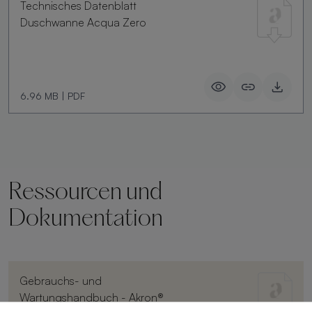
Technisches Datenblatt
Duschwanne Acqua Zero
6.96 MB
|
PDF
Ressourcen und
Dokumentation
Gebrauchs- und
Wartungshandbuch - Akron®