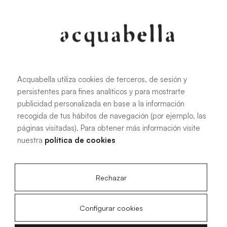
107.6 KB
|
PDF
Acquabella utiliza cookies de terceros, de sesión y
persistentes para fines analíticos y para mostrarte
Installationshandbuch für Akron®
publicidad personalizada en base a la información
Duschwannen
recogida de tus hábitos de navegación (por ejemplo, las
páginas visitadas). Para obtener más información visite
nuestra
política de cookies
4.15 MB
|
PDF
Rechazar
Configurar cookies
Technische Zeichnungen Acqua