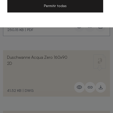
Zero
Permitir todas
250.15 KB
|
PDF
Duschwanne Acqua Zero 160x90
2D
41.52 KB
|
DWG