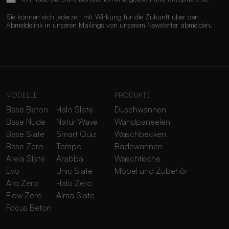
Sie können sich jederzeit mit Wirkung für die Zukunft über den
Abmeldelink in unseren Mailings von unserem Newsletter abmelden.
MODELLE
PRODUKTE
Base Beton
Halo Slate
Duschwannen
Base Nude
Natur Wave
Wandpaneelen
Base Slate
Smart Quiz
Waschbecken
Base Zero
Tempo
Badewannen
Areia Slate
Arabba
Waschtische
Evo
Unic Slate
Möbel und Zubehör
Arq Zero
Halo Zero
Flow Zero
Alma Slate
Focus Beton