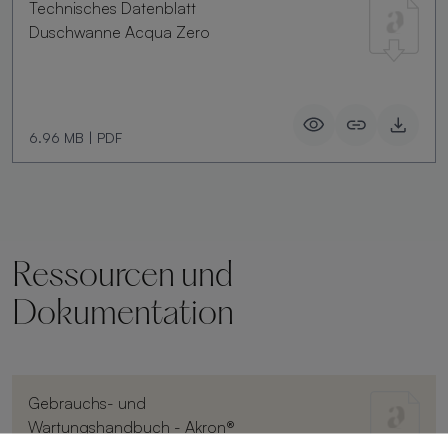
Technisches Datenblatt
Duschwanne Acqua Zero
6.96 MB
|
PDF
Ressourcen und
Dokumentation
Gebrauchs- und
Wartungshandbuch - Akron®