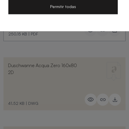
Zero
Permitir todas
250.15 KB
|
PDF
Duschwanne Acqua Zero 160x80
2D
41.52 KB
|
DWG