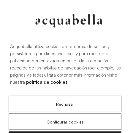
107.6 KB
|
PDF
Acquabella utiliza cookies de terceros, de sesión y
persistentes para fines analíticos y para mostrarte
Installationshandbuch für Akron®
publicidad personalizada en base a la información
Duschwannen
recogida de tus hábitos de navegación (por ejemplo, las
páginas visitadas). Para obtener más información visite
nuestra
política de cookies
4.15 MB
|
PDF
Rechazar
Configurar cookies
Technische Zeichnungen Acqua