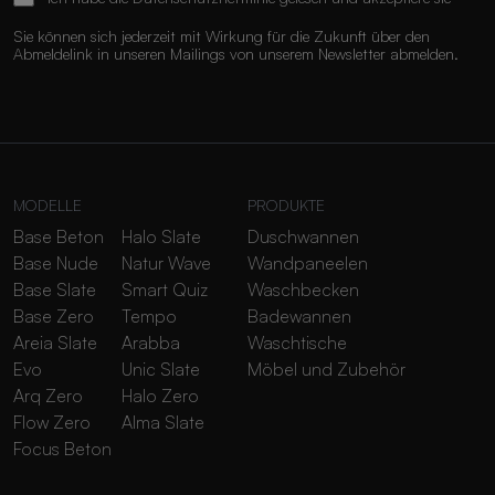
Sie können sich jederzeit mit Wirkung für die Zukunft über den
Abmeldelink in unseren Mailings von unserem Newsletter abmelden.
MODELLE
PRODUKTE
Base Beton
Halo Slate
Duschwannen
Base Nude
Natur Wave
Wandpaneelen
Base Slate
Smart Quiz
Waschbecken
Base Zero
Tempo
Badewannen
Areia Slate
Arabba
Waschtische
Evo
Unic Slate
Möbel und Zubehör
Arq Zero
Halo Zero
Flow Zero
Alma Slate
Focus Beton