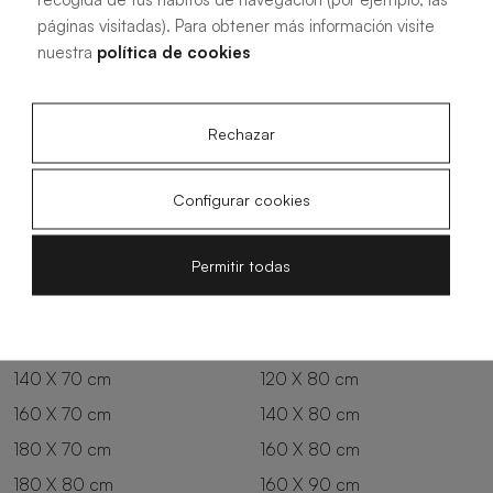
páginas visitadas). Para obtener más información visite
Oliva
Forest
nuestra
política de cookies
Rechazar
Configurar cookies
Tutte le misure
Permitir todas
100 X 70 cm
200 X 70 cm
120 X 70 cm
100 X 80 cm
140 X 70 cm
120 X 80 cm
160 X 70 cm
140 X 80 cm
180 X 70 cm
160 X 80 cm
180 X 80 cm
160 X 90 cm