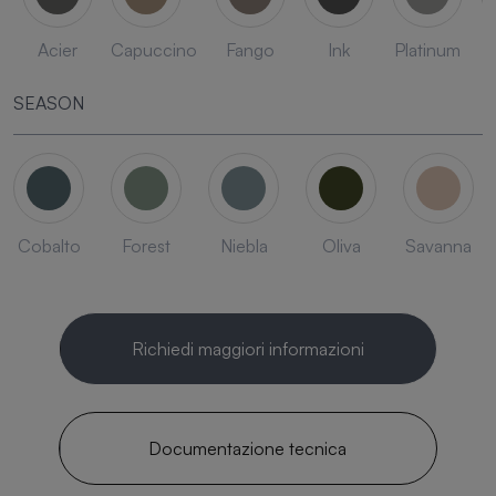
Acier
Capuccino
Fango
Ink
Platinum
SEASON
Cobalto
Forest
Niebla
Oliva
Savanna
Richiedi maggiori informazioni
Documentazione tecnica