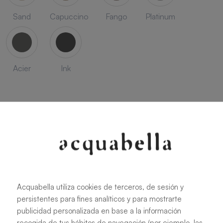
Sand
Capuccino
Fango
Platinum
Acier
Ink
SEASON
Acquabella utiliza cookies de terceros, de sesión y
Savanna
Terracota
Niebla
Cobalto
persistentes para fines analíticos y para mostrarte
publicidad personalizada en base a la información
recogida de tus hábitos de navegación (por ejemplo, las