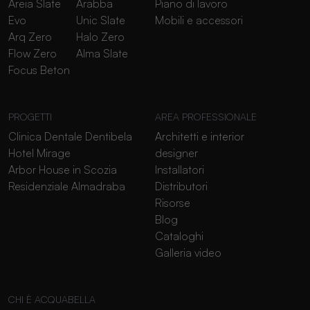
Areia Slate
Arabba
Piano di lavoro
Evo
Unic Slate
Mobili e accessori
Arq Zero
Halo Zero
Flow Zero
Alma Slate
Focus Beton
PROGETTI
AREA PROFESSIONALE
Clinica Dentale Dentibela
Architetti e interior
Hotel Mirage
designer
Arbor House in Scozia
Installatori
Residenziale Almadraba
Distributori
Risorse
Blog
Cataloghi
Galleria video
CHI È ACQUABELLA