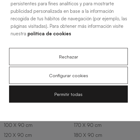
persistentes para fines analíticos y para mostrarte
220 X 70 cm
180 X 75 cm
publicidad personalizada en base a la información
100 X 75 cm
200 X 75 cm
recogida de tus hábitos de navegación (por ejemplo, las
120 X 75 cm
80 X 80 cm
páginas visitadas). Para obtener más información visite
nuestra
política de cookies
140 X 75 cm
90 X 80 cm
160 X 75 cm
100 X 80 cm
110 X 80 cm
160 X 80 cm
Rechazar
120 X 80 cm
170 X 80 cm
130 X 80 cm
180 X 80 cm
Configurar cookies
140 X 80 cm
190 X 80 cm
Permitir todas
150 X 80 cm
200 X 80 cm
220 X 80 cm
150 X 90 cm
90 X 90 cm
160 X 90 cm
100 X 90 cm
170 X 90 cm
120 X 90 cm
180 X 90 cm