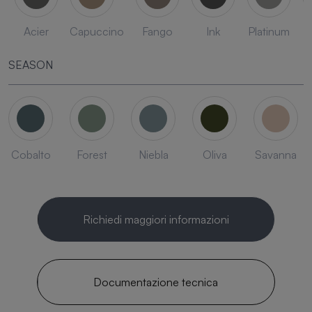
Acier
Capuccino
Fango
Ink
Platinum
SEASON
Cobalto
Forest
Niebla
Oliva
Savanna
Richiedi maggiori informazioni
Documentazione tecnica