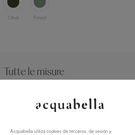
Oliva
Forest
Tutte le misure
90 X 70 cm
160 X 70 cm
100 X 70 cm
170 X 70 cm
120 X 70 cm
180 X 70 cm
140 X 70 cm
190 X 70 cm
150 X 70 cm
200 X 70 cm
Acquabella utiliza cookies de terceros, de sesión y