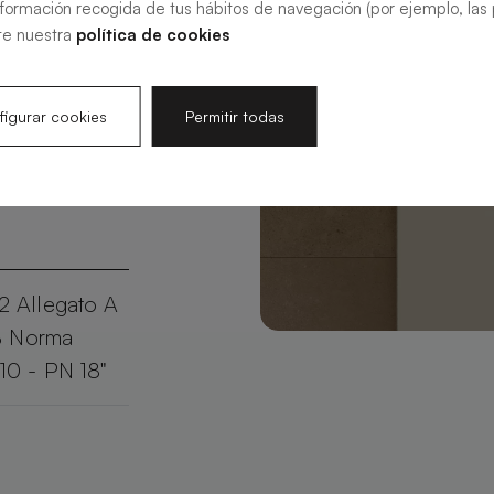
ficie morbida
nformación recogida de tus hábitos de navegación (por ejemplo, las p
. Realizzato
te nuestra
política de cookies
tto garantisce
alizza il tuo
igurar cookies
Permitir todas
 per un
 Allegato A
 B Norma
10 - PN 18"