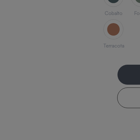
Cobalto
Fo
Terracota