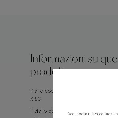
Informazioni su qu
prodotto
Piatto doccia
Base Nude Nude Ink Ret
X 80
Il piatto doccia Base Nude offre un de
Acquabella utiliza cookies de