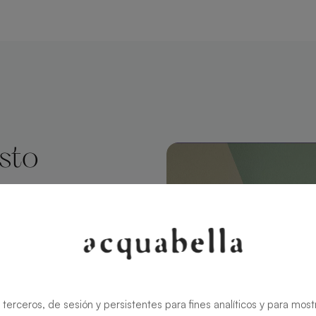
esto
tangolare 200
sign
 terceros, de sesión y persistentes para fines analíticos y para most