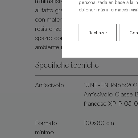
minimalista ed elegante con una super
personalizada en base a la i
al tatto grazie alla texture effetto pelle
obtener más información visi
con materiali di alta qualità, questo pia
resistenza e stile in ogni bagno. Person
Rechazar
Conf
spazio con il piatto doccia Base Nude
ambiente moderno e sofisticato.
Specifiche tecniche
Antiscivolo
"UNE-EN 16165:2022
Antiscivolo Classe
francese XP P 05-0
Formato
100x80 cm
minimo