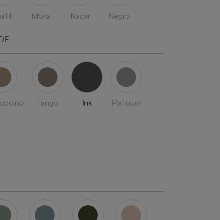
rfil
Moka
Nacar
Negro
DE
uccino
Fango
Ink
Platinum