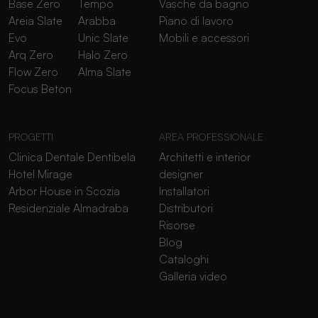
Base Zero
Tempo
Vasche da bagno
Areia Slate
Arabba
Piano di lavoro
Evo
Unic Slate
Mobili e accessori
Arq Zero
Halo Zero
Flow Zero
Alma Slate
Focus Beton
PROGETTI
AREA PROFESSIONALE
Clinica Dentale Dentibela
Architetti e interior
Hotel Mirage
designer
Arbor House in Scozia
Installatori
Residenziale Almadraba
Distributori
Risorse
Blog
Cataloghi
Galleria video