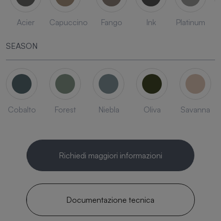
Acier
Capuccino
Fango
Ink
Platinum
SEASON
Cobalto
Forest
Niebla
Oliva
Savanna
Richiedi maggiori informazioni
Documentazione tecnica