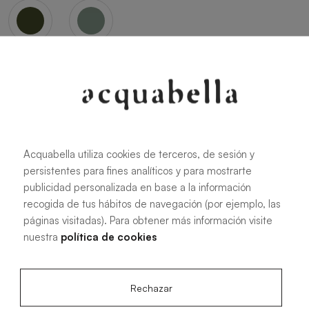
Oliva
Forest
Acquabella utiliza cookies de terceros, de sesión y
persistentes para fines analíticos y para mostrarte
Tutte le misure
publicidad personalizada en base a la información
recogida de tus hábitos de navegación (por ejemplo, las
páginas visitadas). Para obtener más información visite
100 X 70 cm
200 X 70 cm
nuestra
política de cookies
120 X 70 cm
100 X 80 cm
140 X 70 cm
120 X 80 cm
Rechazar
160 X 70 cm
140 X 80 cm