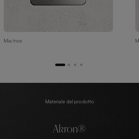
Mia Inox
M
Materiale del prodotto
Akron®