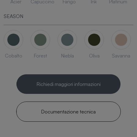
Acier
Capuccino
Fango
Ink
Platinum
SEASON
Cobalto
Forest
Niebla
Oliva
Savanna
Richiedi maggiori informazioni
Documentazione tecnica