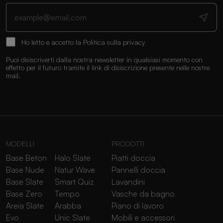
Ho letto e accetto la
Politica sulla privacy
Puoi disiscriverti dalla nostra newsletter in qualsiasi momento con
effetto per il futuro tramite il link di disiscrizione presente nelle nostre
mail.
MODELLI
PRODOTTI
Base Beton
Halo Slate
Piatti doccia
Base Nude
Natur Wave
Pannelli doccia
Base Slate
Smart Quiz
Lavandini
Base Zero
Tempo
Vasche da bagno
Areia Slate
Arabba
Piano di lavoro
Evo
Unic Slate
Mobili e accessori