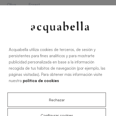
Oliva
Forest
Acquabella utiliza cookies de terceros, de sesión y
Tutte le misure
persistentes para fines analíticos y para mostrarte
publicidad personalizada en base a la información
recogida de tus hábitos de navegación (por ejemplo, las
100 X 70 cm
170 X 70 cm
páginas visitadas). Para obtener más información visite
120 X 70 cm
180 X 70 cm
nuestra
política de cookies
140 X 70 cm
200 X 70 cm
150 X 70 cm
100 X 80 cm
Rechazar
160 X 70 cm
120 X 80 cm
140 X 80 cm
200 X 80 cm
Configurar cookies