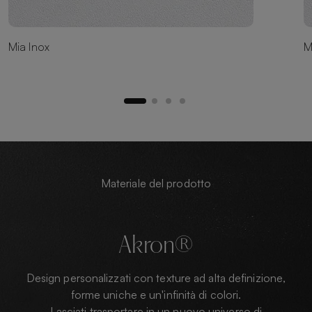
Mia Inox
M
Materiale del prodotto
Akron®
Design personalizzati con texture ad alta definizione,
forme uniche e un'infinità di colori.
Lasciati trasportare in un nuovo universo di