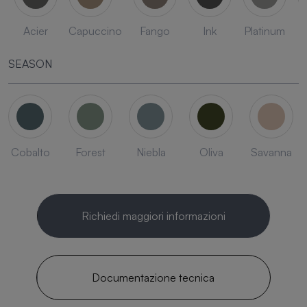
Acier
Capuccino
Fango
Ink
Platinum
SEASON
Cobalto
Forest
Niebla
Oliva
Savanna
Richiedi maggiori informazioni
Documentazione tecnica