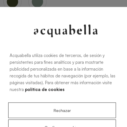
Oliva
Forest
Acquabella utiliza cookies de terceros, de sesión y
persistentes para fines analíticos y para mostrarte
Tutte le misure
publicidad personalizada en base a la información
recogida de tus hábitos de navegación (por ejemplo, las
páginas visitadas). Para obtener más información visite
100 X 70 cm
200 X 70 cm
nuestra
política de cookies
120 X 70 cm
100 X 80 cm
140 X 70 cm
120 X 80 cm
Rechazar
160 X 70 cm
140 X 80 cm
180 X 70 cm
160 X 80 cm