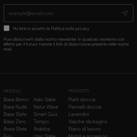
Ho letto e accetto la
Politica sulla privacy
Puoi disiscriverti dalla nostra newsletter in qualsiasi momento con
effetto per il futuro tramite il link di disiscrizione presente nelle nostre
mail.
MODELLI
PRODOTTI
Base Beton
Halo Slate
Piatti doccia
Base Nude
Natur Wave
Pannelli doccia
Base Slate
Smart Quiz
Lavandini
Base Zero
Tempo
Vasche da bagno
Areia Slate
Arabba
Piano di lavoro
Evo
Unic Slate
Mobili e accessori