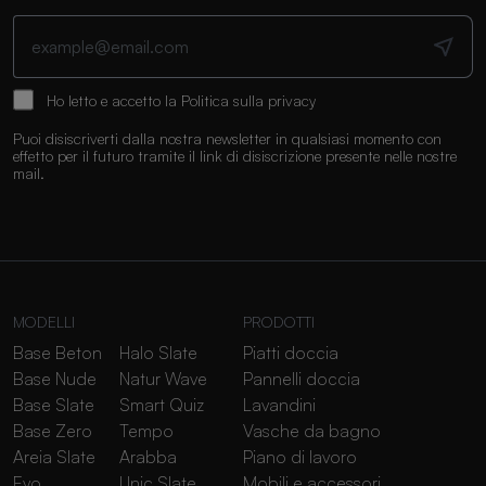
Ho letto e accetto la
Politica sulla privacy
Puoi disiscriverti dalla nostra newsletter in qualsiasi momento con
effetto per il futuro tramite il link di disiscrizione presente nelle nostre
mail.
MODELLI
PRODOTTI
Base Beton
Halo Slate
Piatti doccia
Base Nude
Natur Wave
Pannelli doccia
Base Slate
Smart Quiz
Lavandini
Base Zero
Tempo
Vasche da bagno
Areia Slate
Arabba
Piano di lavoro
Evo
Unic Slate
Mobili e accessori