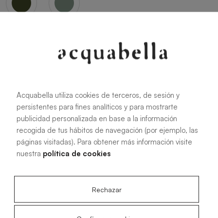
Oliva
Forest
Acquabella utiliza cookies de terceros, de sesión y
persistentes para fines analíticos y para mostrarte
Tutte le misure
publicidad personalizada en base a la información
recogida de tus hábitos de navegación (por ejemplo, las
páginas visitadas). Para obtener más información visite
100 X 70 cm
200 X 70 cm
nuestra
política de cookies
120 X 70 cm
100 X 80 cm
140 X 70 cm
120 X 80 cm
Rechazar
160 X 70 cm
140 X 80 cm
180 X 70 cm
160 X 80 cm