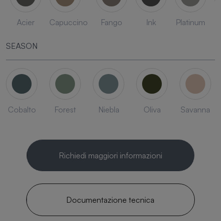
Acier
Capuccino
Fango
Ink
Platinum
SEASON
Cobalto
Forest
Niebla
Oliva
Savanna
Richiedi maggiori informazioni
Documentazione tecnica