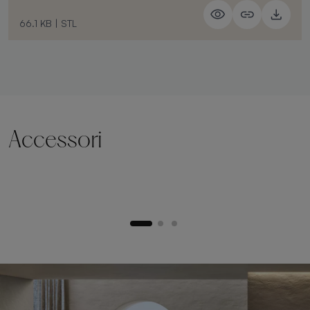
66.1 KB
|
STL
Accessori
Zoccolo di sollevamento