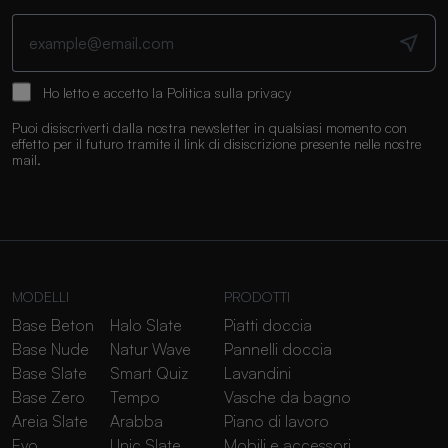
Ho letto e accetto la
Politica sulla privacy
Puoi disiscriverti dalla nostra newsletter in qualsiasi momento con
effetto per il futuro tramite il link di disiscrizione presente nelle nostre
mail.
MODELLI
PRODOTTI
Base Beton
Halo Slate
Piatti doccia
Base Nude
Natur Wave
Pannelli doccia
Base Slate
Smart Quiz
Lavandini
Base Zero
Tempo
Vasche da bagno
Areia Slate
Arabba
Piano di lavoro
Evo
Unic Slate
Mobili e accessori