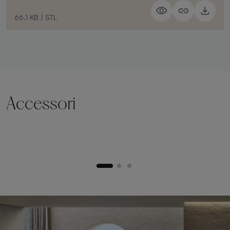
66.1 KB
|
STL
Accessori
Zoccolo di sollevamento