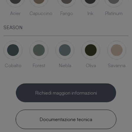
Acier
Capuccino
Fango
Ink
Platinum
SEASON
Cobalto
Forest
Niebla
Oliva
Savanna
Richiedi maggiori informazioni
Documentazione tecnica