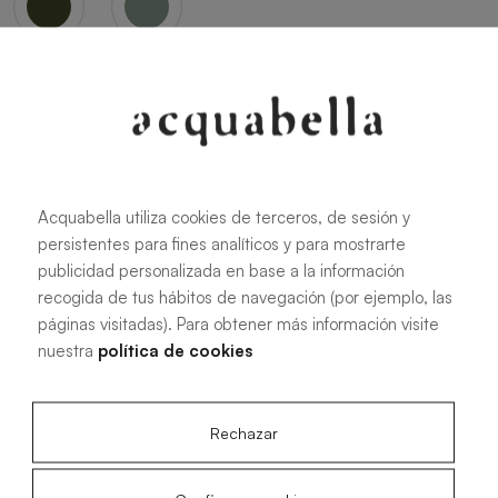
Oliva
Forest
Acquabella utiliza cookies de terceros, de sesión y
persistentes para fines analíticos y para mostrarte
Tutte le misure
publicidad personalizada en base a la información
recogida de tus hábitos de navegación (por ejemplo, las
páginas visitadas). Para obtener más información visite
100 X 70 cm
200 X 70 cm
nuestra
política de cookies
120 X 70 cm
100 X 80 cm
140 X 70 cm
120 X 80 cm
Rechazar
160 X 70 cm
140 X 80 cm
180 X 70 cm
160 X 80 cm