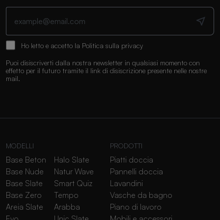
Ho letto e accetto la
Politica sulla privacy
Puoi disiscriverti dalla nostra newsletter in qualsiasi momento con
effetto per il futuro tramite il link di disiscrizione presente nelle nostre
mail.
MODELLI
PRODOTTI
Base Beton
Halo Slate
Piatti doccia
Base Nude
Natur Wave
Pannelli doccia
Base Slate
Smart Quiz
Lavandini
Base Zero
Tempo
Vasche da bagno
Areia Slate
Arabba
Piano di lavoro
Evo
Unic Slate
Mobili e accessori