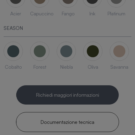
Acier
Capuccino
Fango
Ink
Platinum
SEASON
Cobalto
Forest
Niebla
Oliva
Savanna
Richiedi maggiori informazioni
Documentazione tecnica