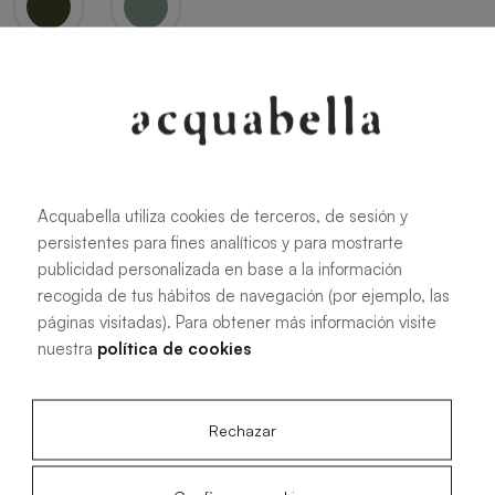
Oliva
Forest
Acquabella utiliza cookies de terceros, de sesión y
persistentes para fines analíticos y para mostrarte
Tutte le misure
publicidad personalizada en base a la información
recogida de tus hábitos de navegación (por ejemplo, las
páginas visitadas). Para obtener más información visite
100 X 70 cm
200 X 70 cm
nuestra
política de cookies
120 X 70 cm
100 X 80 cm
140 X 70 cm
120 X 80 cm
Rechazar
160 X 70 cm
140 X 80 cm
180 X 70 cm
160 X 80 cm