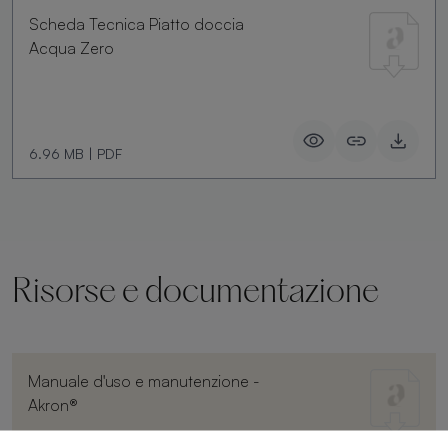
Scheda Tecnica Piatto doccia
Acqua Zero
6.96 MB
|
PDF
Risorse e documentazione
Manuale d'uso e manutenzione -
Akron®