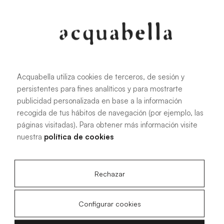
107.6 KB
|
PDF
Acquabella utiliza cookies de terceros, de sesión y
Manuale di installazione dei piatti
persistentes para fines analíticos y para mostrarte
doccia Akron®
publicidad personalizada en base a la información
recogida de tus hábitos de navegación (por ejemplo, las
páginas visitadas). Para obtener más información visite
nuestra
política de cookies
4.15 MB
|
PDF
Rechazar
Configurar cookies
Disegni tecnici Acqua Zero