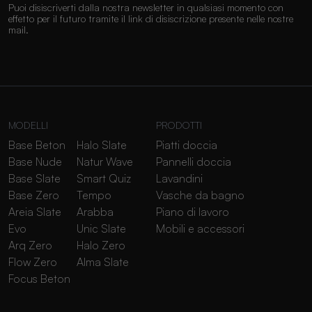
Puoi disiscriverti dalla nostra newsletter in qualsiasi momento con
effetto per il futuro tramite il link di disiscrizione presente nelle nostre
mail.
MODELLI
PRODOTTI
Base Beton
Halo Slate
Piatti doccia
Base Nude
Natur Wave
Pannelli doccia
Base Slate
Smart Quiz
Lavandini
Base Zero
Tempo
Vasche da bagno
Areia Slate
Arabba
Piano di lavoro
Evo
Unic Slate
Mobili e accessori
Arq Zero
Halo Zero
Flow Zero
Alma Slate
Focus Beton