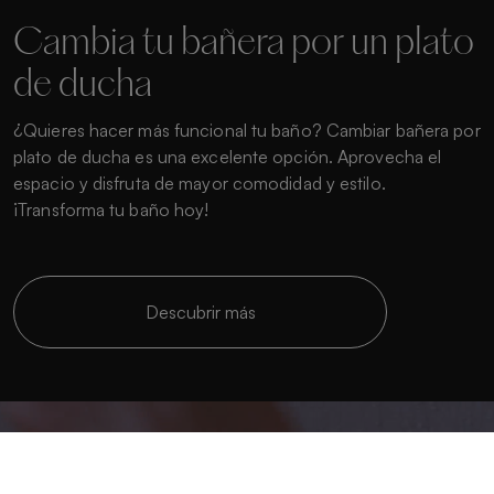
Cambia tu bañera por un plato
de ducha
¿Quieres hacer más funcional tu baño? Cambiar bañera por
plato de ducha es una excelente opción. Aprovecha el
espacio y disfruta de mayor comodidad y estilo.
¡Transforma tu baño hoy!
Descubrir más
Crea a medida